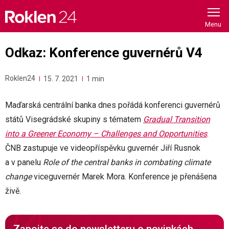
Skip
to
content
Odkaz: Konference guvernérů V4
Roklen24
15. 7. 2021
1 min
Maďarská centrální banka dnes pořádá konferenci guvernérů
států Visegrádské skupiny s tématem
Gradual Transition
into a Greener Economy – Challenges and Opportunities
.
ČNB zastupuje ve videopříspěvku guvernér Jiří Rusnok
a v panelu
Role of the central banks in combating climate
change
viceguvernér Marek Mora. Konference je přenášena
živě.