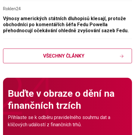
Roklen24
Výnosy amerických státních dluhopisů klesají, protože
obchodníci po komentářích šéfa Fedu Powella
přehodnocují očekávání ohledně zvyšování sazeb Fedu.
VŠECHNY ČLÁNKY
Buďte v obraze o dění na
finančních trzích
Přihlaste se k odběru pravidelného souhrnu dat a
klíčových událostí z finančních trhů.