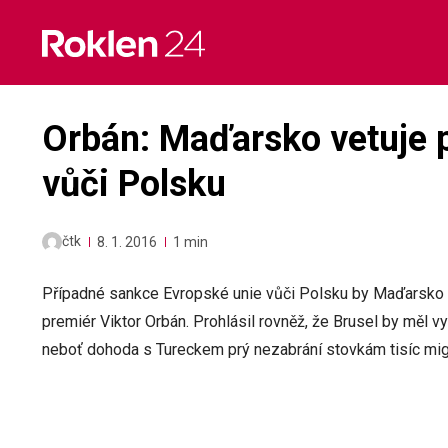
Skip
to
content
Orbán: Maďarsko vetuje 
vůči Polsku
čtk
8. 1. 2016
1 min
Případné sankce Evropské unie vůči Polsku by Maďarsko 
premiér Viktor Orbán. Prohlásil rovněž, že Brusel by měl vy
neboť dohoda s Tureckem prý nezabrání stovkám tisíc mig