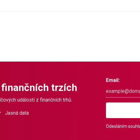
Email:
 finančních trzích
čových událostí z finančních trhů.
Jasná data
Odesláním souhla