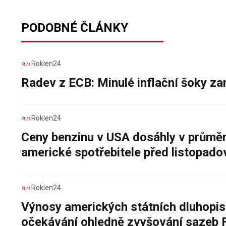
PODOBNÉ ČLÁNKY
Roklen24
Radev z ECB: Minulé inflační šoky za
Roklen24
Ceny benzinu v USA dosáhly v průměru
americké spotřebitele před listopad
Roklen24
Výnosy amerických státních dluhopis
očekávání ohledně zvyšování sazeb 