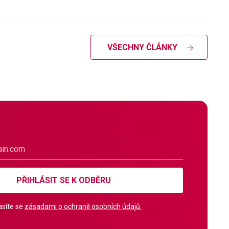
VŠECHNY ČLÁNKY
PŘIHLÁSIT SE K ODBĚRU
síte se
zásadami o ochraně osobních údajů.