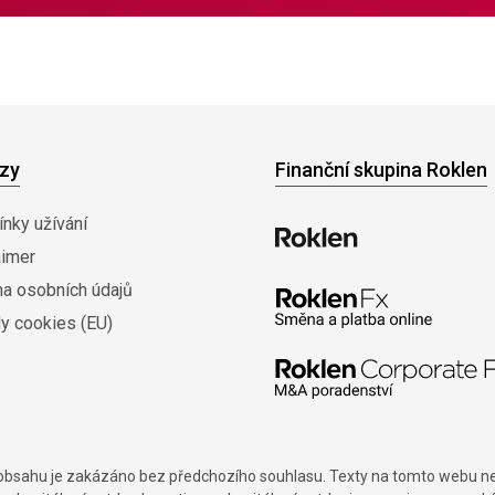
zy
Finanční skupina Roklen
nky užívání
aimer
na osobních údajů
y cookies (EU)
í obsahu je zakázáno bez předchozího souhlasu. Texty na tomto webu nes