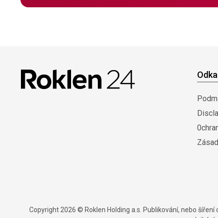
Odka
Podmí
Discl
0chra
Zásad
Copyright 2026 © Roklen Holding a.s. Publikování, nebo šířen