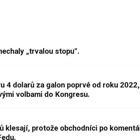
nechaly „trvalou stopu“.
 4 dolarů za galon poprvé od roku 2022,
ovými volbami do Kongresu.
ů klesají, protože obchodníci po komentá
Fedu.