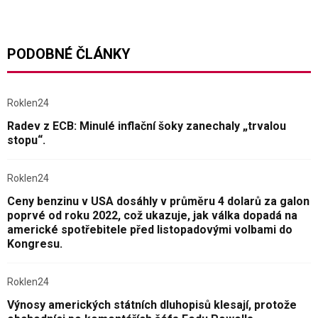
PODOBNÉ ČLÁNKY
Roklen24
Radev z ECB: Minulé inflační šoky zanechaly „trvalou
stopu“.
Roklen24
Ceny benzinu v USA dosáhly v průměru 4 dolarů za galon
poprvé od roku 2022, což ukazuje, jak válka dopadá na
americké spotřebitele před listopadovými volbami do
Kongresu.
Roklen24
Výnosy amerických státních dluhopisů klesají, protože