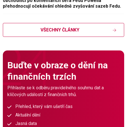
obchodníci po komentářích šéfa Fedu Powella
přehodnocují očekávání ohledně zvyšování sazeb Fedu.
VŠECHNY ČLÁNKY
Buďte v obraze o dění na
finančních trzích
Přihlaste se k odběru pravidelného souhrnu dat a
klíčových událostí z finančních trhů.
Přehled, který vám ušetří čas
Aktuální dění
Jasná data