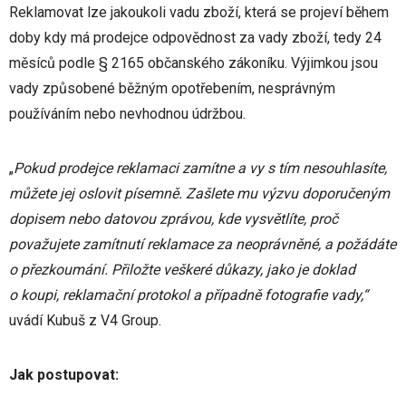
Reklamovat lze jakoukoli vadu zboží, která se projeví během
doby kdy má prodejce odpovědnost za vady zboží, tedy 24
měsíců podle § 2165 občanského zákoníku. Výjimkou jsou
vady způsobené běžným opotřebením, nesprávným
používáním nebo nevhodnou údržbou.
„
Pokud prodejce reklamaci zamítne a vy s tím nesouhlasíte,
můžete jej oslovit písemně. Zašlete mu výzvu doporučeným
dopisem nebo datovou zprávou, kde vysvětlíte, proč
považujete zamítnutí reklamace za neoprávněné, a požádáte
o přezkoumání. Přiložte veškeré důkazy, jako je doklad
o koupi, reklamační protokol a případně fotografie vady,“
uvádí Kubuš z V4 Group.
Jak postupovat: