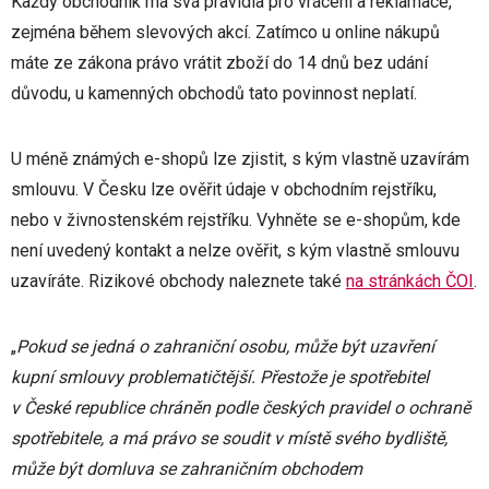
Každý obchodník má svá pravidla pro vrácení a reklamace,
zejména během slevových akcí. Zatímco u online nákupů
máte ze zákona právo vrátit zboží do 14 dnů bez udání
důvodu, u kamenných obchodů tato povinnost neplatí.
U méně známých e-shopů lze zjistit, s kým vlastně uzavírám
smlouvu. V Česku lze ověřit údaje v obchodním rejstříku,
nebo v živnostenském rejstříku. Vyhněte se e-shopům, kde
není uvedený kontakt a nelze ověřit, s kým vlastně smlouvu
uzavíráte. Rizikové obchody naleznete také
na stránkách ČOI
.
„
Pokud se jedná o zahraniční osobu, může být uzavření
kupní smlouvy problematičtější. Přestože je spotřebitel
v České republice chráněn podle českých pravidel o ochraně
spotřebitele, a má právo se soudit v místě svého bydliště,
může být domluva se zahraničním obchodem