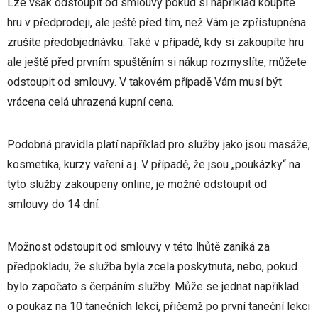
Lze však odstoupit od smlouvy pokud si například koupíte
hru v předprodeji, ale ještě před tím, než Vám je zpřístupněna
zrušíte předobjednávku. Také v případě, kdy si zakoupíte hru
ale ještě před prvním spuštěním si nákup rozmyslíte, můžete
odstoupit od smlouvy. V takovém případě Vám musí být
vrácena celá uhrazená kupní cena.
Podobná pravidla platí například pro služby jako jsou masáže,
kosmetika, kurzy vaření a.j. V případě, že jsou „poukázky“ na
tyto služby zakoupeny online, je možné odstoupit od
smlouvy do 14 dní.
Možnost odstoupit od smlouvy v této lhůtě zaniká za
předpokladu, že služba byla zcela poskytnuta, nebo, pokud
bylo započato s čerpáním služby. Může se jednat například
o poukaz na 10 tanečních lekcí, přičemž po první taneční lekci