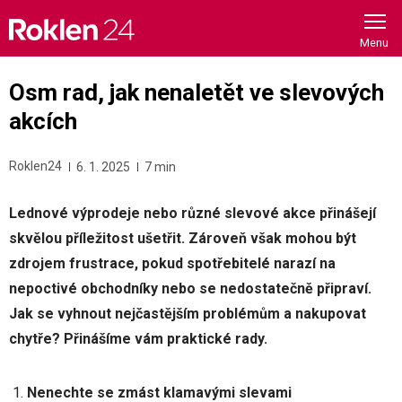
Skip
to
content
Osm rad, jak nenaletět ve slevových
akcích
Roklen24
6. 1. 2025
7 min
Lednové výprodeje nebo různé slevové akce přinášejí
skvělou příležitost ušetřit. Zároveň však mohou být
zdrojem frustrace, pokud spotřebitelé narazí na
nepoctivé obchodníky nebo se nedostatečně připraví.
Jak se vyhnout nejčastějším problémům a nakupovat
chytře? Přinášíme vám praktické rady.
Nenechte se zmást klamavými slevami