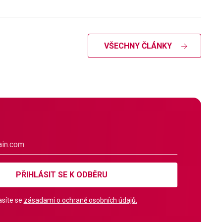
VŠECHNY ČLÁNKY
PŘIHLÁSIT SE K ODBĚRU
síte se
zásadami o ochraně osobních údajů.