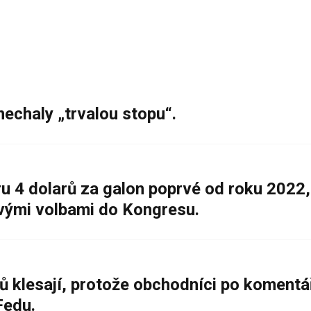
nechaly „trvalou stopu“.
 4 dolarů za galon poprvé od roku 2022,
ovými volbami do Kongresu.
ů klesají, protože obchodníci po komentá
Fedu.