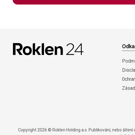
Odka
Podmí
Discl
0chra
Zásad
Copyright 2026 © Roklen Holding a.s. Publikování, nebo šířen