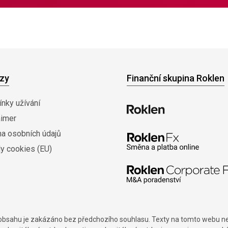
zy
Finanční skupina Roklen
nky užívání
aimer
na osobních údajů
y cookies (EU)
í obsahu je zakázáno bez předchozího souhlasu. Texty na tomto webu nes