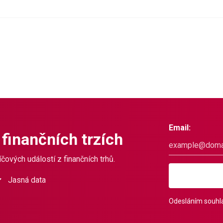
Email:
 finančních trzích
čových událostí z finančních trhů.
Jasná data
Odesláním souhla