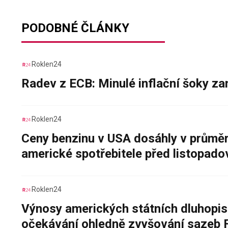
PODOBNÉ ČLÁNKY
Roklen24
Radev z ECB: Minulé inflační šoky za
Roklen24
Ceny benzinu v USA dosáhly v průměru
americké spotřebitele před listopad
Roklen24
Výnosy amerických státních dluhopis
očekávání ohledně zvyšování sazeb 