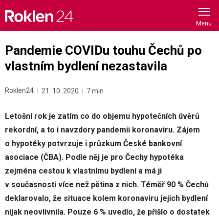
Skip
to
content
Pandemie COVIDu touhu Čechů po
vlastním bydlení nezastavila
Roklen24
21. 10. 2020
7 min
Letošní rok je zatím co do objemu hypotečních úvěrů
rekordní, a to i navzdory pandemii koronaviru. Zájem
o hypotéky potvrzuje i průzkum České bankovní
asociace (ČBA). Podle něj je pro Čechy hypotéka
zejména cestou k vlastnímu bydlení a má ji
v současnosti více než pětina z nich. Téměř 90 % Čechů
deklarovalo, že situace kolem koronaviru jejich bydlení
nijak neovlivnila. Pouze 6 % uvedlo, že přišlo o dostatek