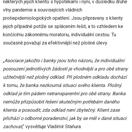
některých jejich klientů s hypotékami i nyní, v důsledku druhé
vlny pandemie a souvisejících vládních
protiepidemiologických opatření. Jsou připraveny s klienty
jejich případné potíže se splácením řešit, a to vzhledem ke
končícímu zákonnému moratoriu, individuální cestou. Tu
současně považují za efektivnější než plošné úlevy.
„
Asociace jakožto i banky jsou toho názoru, že individuální
posouzení jednotlivých žádostí je vhodnější a pro obě strany
užitečnější než plošný odklad. Při plošném odkladu dochází
k tomu, že banka nezkoumá situaci svého klienta. Plošný
odklad je tím pádem netransparentní pro obě strany. Banka
nemůže přizpůsobit řešení skutečným potřebám daného
klienta a posoudit, zda odklad není zbytečný. Klient zase
přichází o odborné poradenství, jak by se měl v dané situaci
zachovat
,“ vysvětluje Vladimír Staňura.