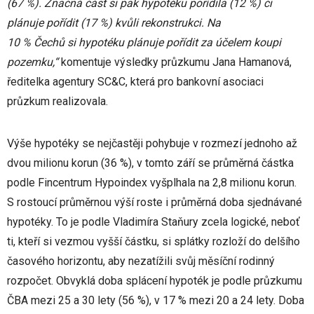
(67 %). Značná část si pak hypotéku pořídila (12 %) či
plánuje pořídit (17 %) kvůli rekonstrukci. Na
10 % Čechů si hypotéku plánuje pořídit za účelem koupi
pozemku,“
komentuje výsledky průzkumu Jana Hamanová,
ředitelka agentury SC&C, která pro bankovní asociaci
průzkum realizovala.
Výše hypotéky se nejčastěji pohybuje v rozmezí jednoho až
dvou milionu korun (36 %), v tomto září se průměrná částka
podle Fincentrum Hypoindex vyšplhala na 2,8 milionu korun.
S rostoucí průměrnou výší roste i průměrná doba sjednávané
hypotéky. To je podle Vladimíra Staňury zcela logické, neboť
ti, kteří si vezmou vyšší částku, si splátky rozloží do delšího
časového horizontu, aby nezatížili svůj měsíční rodinný
rozpočet. Obvyklá doba splácení hypoték je podle průzkumu
ČBA mezi 25 a 30 lety (56 %), v 17 % mezi 20 a 24 lety. Doba