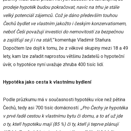
prodeje hypoték budou pokračovat, navíc na trhu je stále
velký potenciál zájemců. Což je dáno především touhou
Čechů bydlet ve vlastním jakožto i českým konzervatismem,
neboť Češi považují investici do nemovitostí za bezpečnou
a zajišťují se jí i na stáří,“
komentuje Vladimír Staňura.
Dopočtem lze dojít k tomu, že z věkové skupiny mezi 18 a 49
lety, kam lze zařadit naprostou většinu žadatelů o hypoteční
úvěr, o hypotéce nyní uvažuje zhruba 400 tisíc lidí.
Hypotéka jako cesta k vlastnímu bydlení
Podle průzkumu má v současnosti hypotéku více než pětina
Čechů, tedy asi 700 tisíc domácností.
„Pro Čechy je hypotéka
v prvé řadě cestou k vlastnímu bytu či domu, a to ať už jde
o ty, kteří hypotéku mají (85 %) či ty, kteří ji teprve plánují