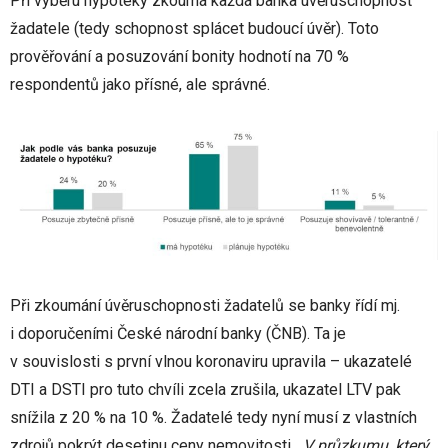
Při výběru hypotéky zkoumá každá banka úvěruschopnost
žadatele (tedy schopnost splácet budoucí úvěr). Toto
prověřování a posuzování bonity hodnotí na 70 %
respondentů jako přísné, ale správné.
Při zkoumání úvěruschopnosti žadatelů se banky řídí mj.
i doporučeními České národní banky (ČNB). Ta je
v souvislosti s první vlnou koronaviru upravila – ukazatelé
DTI a DSTI pro tuto chvíli zcela zrušila, ukazatel LTV pak
snížila z 20 % na 10 %. Žadatelé tedy nyní musí z vlastních
zdrojů pokrýt desetinu ceny nemovitosti. „
V průzkumu, který