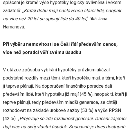
splácení je kromě výše hypotéky logicky ovlivněna i věkem
žadatelů: „
Kratší dobu mají nastavenou starší lidé, naopak
na více než 20 let se upisují lidé do 40 let
,“ říká Jana
Hamanová.
Při výběru nemovitosti se Češi řídí především cenou,
více než poradci věří svému úsudku
V otázce způsobu vybírání hypotéky průzkum ukázal
podstatné rozdíly mezi těmi, kteří hypotéku mají, a těmi, kteří
ji teprve plánují. Na doporučení finančního poradce dali
především lidé, kteří hypotéku již mají (45 %), naopak ti, kteří ji
teprve plánují, tedy především mladší generace, se chtějí
rozhodovat na základě úrokové sazby (53 %) a výše RPSN
(42 %).
„Projevuje se zde rozdílnost generací. Dnešní zájemci
dají více na svůj vlastní úsudek. Současně je dnes dostupné