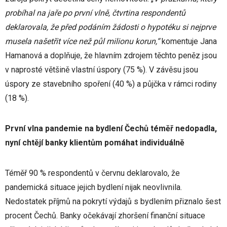
probíhal na jaře po první vlně, čtvrtina respondentů
deklarovala, že před podáním žádosti o hypotéku si nejprve
musela našetřit více než půl milionu korun,“
komentuje Jana
Hamanová a doplňuje, že hlavním zdrojem těchto peněz jsou
v naprosté většině vlastní úspory (75 %). V závěsu jsou
úspory ze stavebního spoření (40 %) a půjčka v rámci rodiny
(18 %).
První vlna pandemie na bydlení Čechů téměř nedopadla,
nyní chtějí banky klientům pomáhat individuálně
Téměř 90 % respondentů v červnu deklarovalo, že
pandemická situace jejich bydlení nijak neovlivnila.
Nedostatek příjmů na pokrytí výdajů s bydlením přiznalo šest
procent Čechů. Banky očekávají zhoršení finanční situace