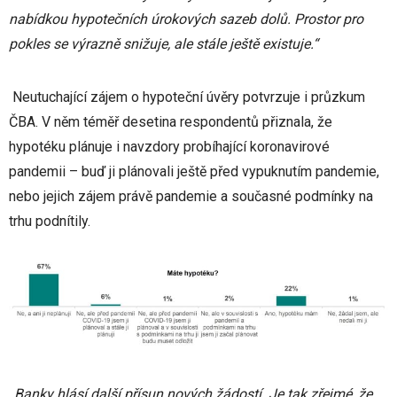
nabídkou hypotečních úrokových sazeb dolů. Prostor pro
pokles se výrazně snižuje, ale stále ještě existuje.“
Neutuchající zájem o hypoteční úvěry potvrzuje i průzkum
ČBA. V něm téměř desetina respondentů přiznala, že
hypotéku plánuje i navzdory probíhající koronavirové
pandemii – buď ji plánovali ještě před vypuknutím pandemie,
nebo jejich zájem právě pandemie a současné podmínky na
trhu podnítily.
„Banky hlásí další přísun nových žádostí. Je tak zřejmé, že