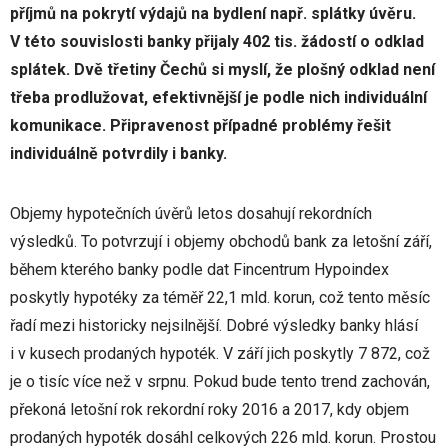
příjmů na pokrytí výdajů na bydlení např. splátky úvěru.
V této souvislosti banky přijaly 402 tis. žádostí o odklad
splátek. Dvě třetiny Čechů si myslí, že plošný odklad není
třeba prodlužovat, efektivnější je podle nich individuální
komunikace. Připravenost případné problémy řešit
individuálně potvrdily i banky.
Objemy hypotečních úvěrů letos dosahují rekordních
výsledků. To potvrzují i objemy obchodů bank za letošní září,
během kterého banky podle dat Fincentrum Hypoindex
poskytly hypotéky za téměř 22,1 mld. korun, což tento měsíc
řadí mezi historicky nejsilnější. Dobré výsledky banky hlásí
i v kusech prodaných hypoték. V září jich poskytly 7 872, což
je o tisíc více než v srpnu. Pokud bude tento trend zachován,
překoná letošní rok rekordní roky 2016 a 2017, kdy objem
prodaných hypoték dosáhl celkových 226 mld. korun. Prostou