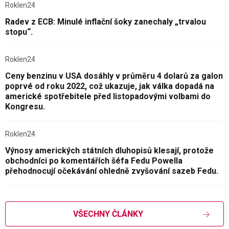
Roklen24
Radev z ECB: Minulé inflační šoky zanechaly „trvalou
stopu“.
Roklen24
Ceny benzinu v USA dosáhly v průměru 4 dolarů za galon
poprvé od roku 2022, což ukazuje, jak válka dopadá na
americké spotřebitele před listopadovými volbami do
Kongresu.
Roklen24
Výnosy amerických státních dluhopisů klesají, protože
obchodníci po komentářích šéfa Fedu Powella
přehodnocují očekávání ohledně zvyšování sazeb Fedu.
VŠECHNY ČLÁNKY