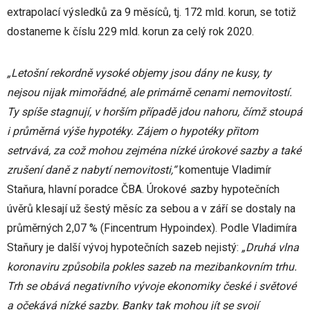
extrapolací výsledků za 9 měsíců, tj. 172 mld. korun, se totiž
dostaneme k číslu 229 mld. korun za celý rok 2020.
„Letošní rekordně vysoké objemy jsou dány ne kusy, ty
nejsou nijak mimořádné, ale primárně
cenami nemovitostí.
Ty spíše stagnují, v horším případě jdou nahoru, čímž stoupá
i průměrná výše hypotéky. Zájem o hypotéky přitom
setrvává, za což mohou zejména nízké úrokové sazby a také
zrušení daně z nabytí nemovitosti,“
komentuje Vladimír
Staňura, hlavní poradce ČBA. Úrokové
s
azby hypotečních
úvěrů klesají už šestý měsíc za sebou a v září se dostaly na
průměrných 2,07 % (Fincentrum Hypoindex). Podle Vladimíra
Staňury je další vývoj hypotečních sazeb nejistý:
„Druhá vlna
koronaviru způsobila pokles sazeb na mezibankovním trhu.
Trh se obává negativního vývoje ekonomiky české i světové
a očekává nízké sazby. Banky tak mohou jít se svojí