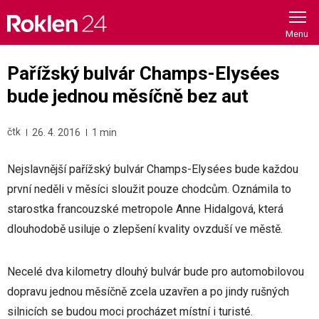
Skip
to
content
Pařížský bulvár Champs-Elysées
bude jednou měsíčně bez aut
čtk
26. 4. 2016
1 min
Nejslavnější pařížský bulvár Champs-Elysées bude každou
první neděli v měsíci sloužit pouze chodcům. Oznámila to
starostka francouzské metropole Anne Hidalgová, která
dlouhodobě usiluje o zlepšení kvality ovzduší ve městě.
Necelé dva kilometry dlouhý bulvár bude pro automobilovou
dopravu jednou měsíčně zcela uzavřen a po jindy rušných
silnicích se budou moci procházet místní i turisté.