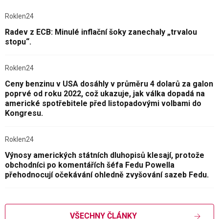
Roklen24
Radev z ECB: Minulé inflační šoky zanechaly „trvalou
stopu“.
Roklen24
Ceny benzinu v USA dosáhly v průměru 4 dolarů za galon
poprvé od roku 2022, což ukazuje, jak válka dopadá na
americké spotřebitele před listopadovými volbami do
Kongresu.
Roklen24
Výnosy amerických státních dluhopisů klesají, protože
obchodníci po komentářích šéfa Fedu Powella
přehodnocují očekávání ohledně zvyšování sazeb Fedu.
VŠECHNY ČLÁNKY