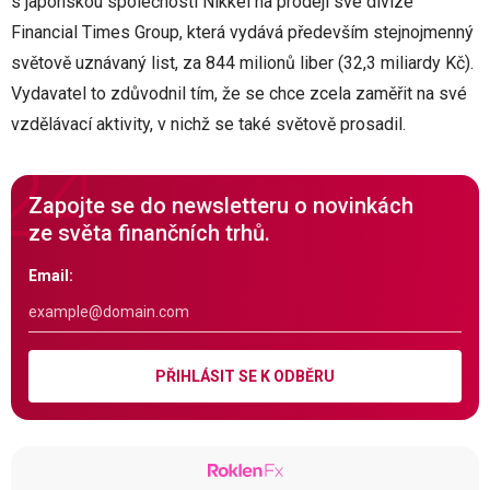
s japonskou společností Nikkei na prodeji své divize
Financial Times Group, která vydává především stejnojmenný
světově uznávaný list, za 844 milionů liber (32,3 miliardy Kč).
Vydavatel to zdůvodnil tím, že se chce zcela zaměřit na své
vzdělávací aktivity, v nichž se také světově prosadil.
Zapojte se do newsletteru o novinkách
ze světa finančních trhů.
Email:
PŘIHLÁSIT SE K ODBĚRU