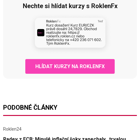
Nechte si hlídat kurzy s RoklenFx
HLÍDAT KURZY NA ROKLENFX
PODOBNÉ ČLÁNKY
Roklen24
Radev z ECB: Minulé inflační šoky zanechaly „trvalou