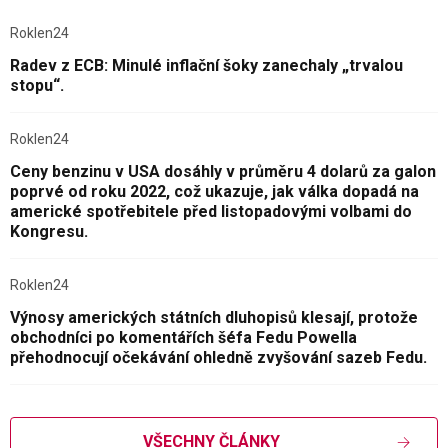
Roklen24
Radev z ECB: Minulé inflační šoky zanechaly „trvalou
stopu“.
Roklen24
Ceny benzinu v USA dosáhly v průměru 4 dolarů za galon
poprvé od roku 2022, což ukazuje, jak válka dopadá na
americké spotřebitele před listopadovými volbami do
Kongresu.
Roklen24
Výnosy amerických státních dluhopisů klesají, protože
obchodníci po komentářích šéfa Fedu Powella
přehodnocují očekávání ohledně zvyšování sazeb Fedu.
VŠECHNY ČLÁNKY