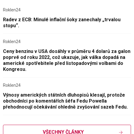
Roklen24
Radev z ECB: Minulé inflační šoky zanechaly „trvalou
stopu“.
Roklen24
Ceny benzinu v USA dosáhly v průměru 4 dolarů za galon
poprvé od roku 2022, což ukazuje, jak válka dopadá na
americké spotřebitele před listopadovými volbami do
Kongresu.
Roklen24
Výnosy amerických státních dluhopisů klesají, protože
obchodníci po komentářích šéfa Fedu Powella
přehodnocují očekávání ohledně zvyšování sazeb Fedu.
VŠECHNY ČLÁNKY