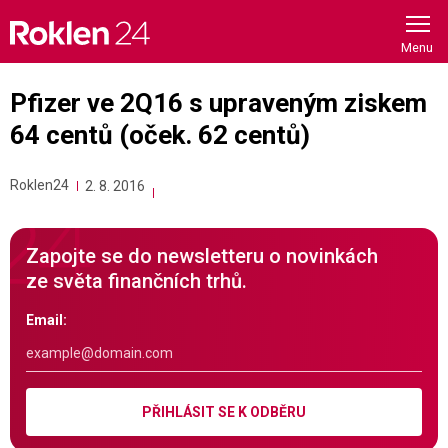
Skip
to
content
Pfizer ve 2Q16 s upraveným ziskem
64 centů (oček. 62 centů)
Roklen24
2. 8. 2016
Zapojte se do newsletteru o novinkách
ze světa finančních trhů.
Email:
PŘIHLÁSIT SE K ODBĚRU