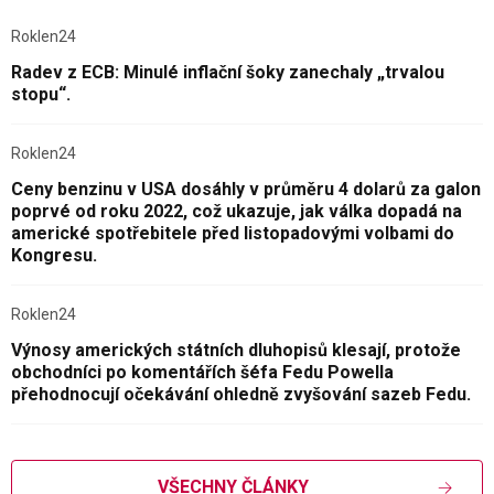
Roklen24
Radev z ECB: Minulé inflační šoky zanechaly „trvalou
stopu“.
Roklen24
Ceny benzinu v USA dosáhly v průměru 4 dolarů za galon
poprvé od roku 2022, což ukazuje, jak válka dopadá na
americké spotřebitele před listopadovými volbami do
Kongresu.
Roklen24
Výnosy amerických státních dluhopisů klesají, protože
obchodníci po komentářích šéfa Fedu Powella
přehodnocují očekávání ohledně zvyšování sazeb Fedu.
VŠECHNY ČLÁNKY