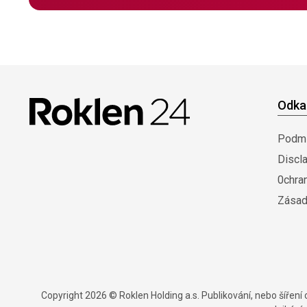
Odka
Podmí
Discl
0chra
Zásad
Copyright 2026 © Roklen Holding a.s. Publikování, nebo šířen