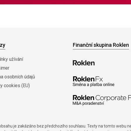
zy
Finanční skupina Roklen
nky užívání
aimer
na osobních údajů
y cookies (EU)
í obsahu je zakázáno bez předchozího souhlasu. Texty na tomto webu nes