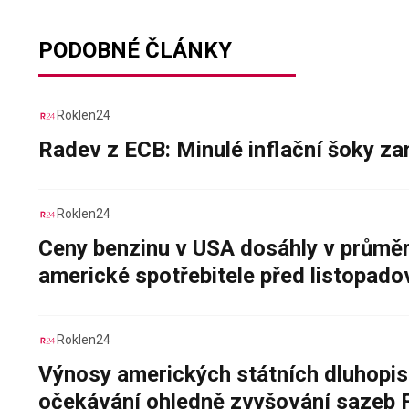
PODOBNÉ ČLÁNKY
Roklen24
Radev z ECB: Minulé inflační šoky za
Roklen24
Ceny benzinu v USA dosáhly v průměru
americké spotřebitele před listopad
Roklen24
Výnosy amerických státních dluhopis
očekávání ohledně zvyšování sazeb 