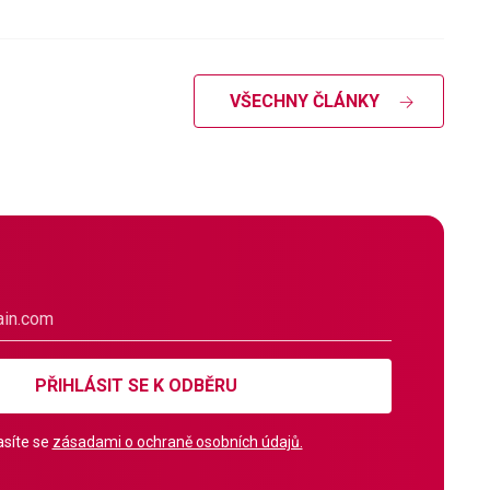
VŠECHNY ČLÁNKY
PŘIHLÁSIT SE K ODBĚRU
síte se
zásadami o ochraně osobních údajů.