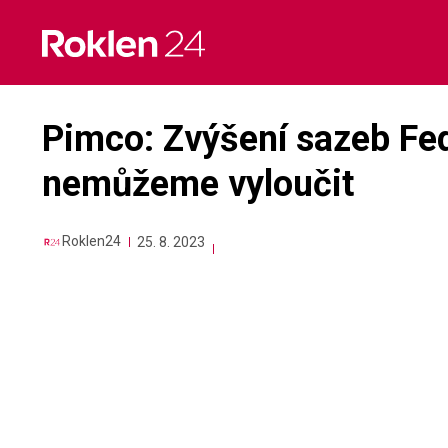
Skip
to
content
Pimco: Zvýšení sazeb Fe
nemůžeme vyloučit
Roklen24
25. 8. 2023