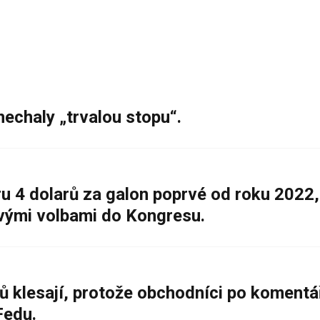
nechaly „trvalou stopu“.
 4 dolarů za galon poprvé od roku 2022,
ovými volbami do Kongresu.
ů klesají, protože obchodníci po komentá
Fedu.