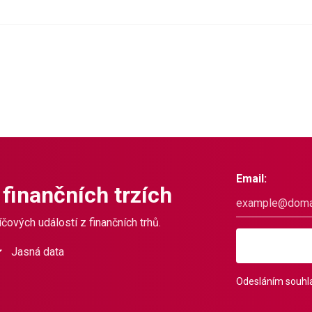
Email:
 finančních trzích
čových událostí z finančních trhů.
Jasná data
Odesláním souhla