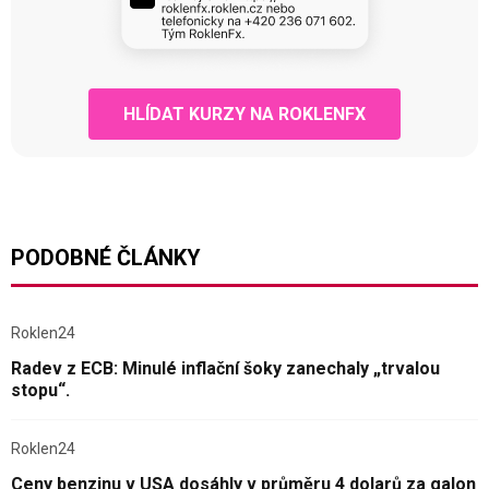
HLÍDAT KURZY NA ROKLENFX
PODOBNÉ ČLÁNKY
Roklen24
Radev z ECB: Minulé inflační šoky zanechaly „trvalou
stopu“.
Roklen24
Ceny benzinu v USA dosáhly v průměru 4 dolarů za galon