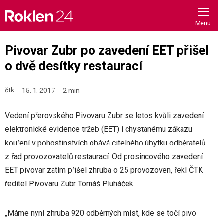
Skip
to
content
Pivovar Zubr po zavedení EET přišel
o dvě desítky restaurací
čtk
15. 1. 2017
2 min
Vedení přerovského Pivovaru Zubr se letos kvůli zavedení
elektronické evidence tržeb (EET) i chystanému zákazu
kouření v pohostinstvích obává citelného úbytku odběratelů
z řad provozovatelů restaurací. Od prosincového zavedení
EET pivovar zatím přišel zhruba o 25 provozoven, řekl ČTK
ředitel Pivovaru Zubr Tomáš Pluháček.
„Máme nyní zhruba 920 odběrných míst, kde se točí pivo