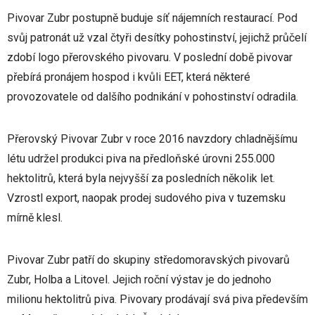
Pivovar Zubr postupně buduje síť nájemních restaurací. Pod
svůj patronát už vzal čtyři desítky pohostinství, jejichž průčelí
zdobí logo přerovského pivovaru. V poslední době pivovar
přebírá pronájem hospod i kvůli EET, která některé
provozovatele od dalšího podnikání v pohostinství odradila.
Přerovský Pivovar Zubr v roce 2016 navzdory chladnějšímu
létu udržel produkci piva na předloňské úrovni 255.000
hektolitrů, která byla nejvyšší za posledních několik let.
Vzrostl export, naopak prodej sudového piva v tuzemsku
mírně klesl.
Pivovar Zubr patří do skupiny středomoravských pivovarů
Zubr, Holba a Litovel. Jejich roční výstav je do jednoho
milionu hektolitrů piva. Pivovary prodávají svá piva především