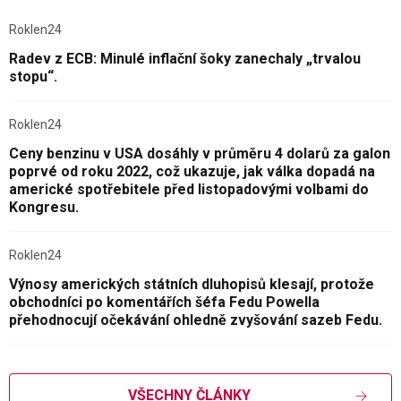
Roklen24
Radev z ECB: Minulé inflační šoky zanechaly „trvalou
stopu“.
Roklen24
Ceny benzinu v USA dosáhly v průměru 4 dolarů za galon
poprvé od roku 2022, což ukazuje, jak válka dopadá na
americké spotřebitele před listopadovými volbami do
Kongresu.
Roklen24
Výnosy amerických státních dluhopisů klesají, protože
obchodníci po komentářích šéfa Fedu Powella
přehodnocují očekávání ohledně zvyšování sazeb Fedu.
VŠECHNY ČLÁNKY