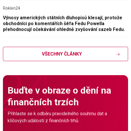
Roklen24
Výnosy amerických státních dluhopisů klesají, protože
obchodníci po komentářích šéfa Fedu Powella
přehodnocují očekávání ohledně zvyšování sazeb Fedu.
VŠECHNY ČLÁNKY
Buďte v obraze o dění na
finančních trzích
Přihlaste se k odběru pravidelného souhrnu dat a
klíčových událostí z finančních trhů.