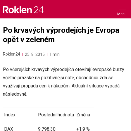
Skip
to
content
Po krvavých výprodejích je Evropa
opět v zeleném
Roklen24
25. 8. 2015
1 min
Po včerejších krvavých výprodejích otevírají evropské burzy
včetně pražské na pozitivnější notě, obchodníci zdá se
využívají propadu cen k nákupům. Aktuální situace vypadá
následovně:
Index
Poslední hodnota
Změna
DAX
9,798.30
+1,9 %