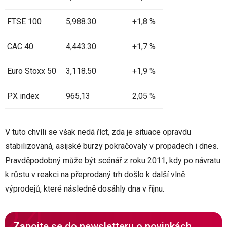
FTSE 100
5,988.30
+1,8 %
CAC 40
4,443.30
+1,7 %
Euro Stoxx 50
3,118.50
+1,9 %
PX index
965,13
2,05 %
V tuto chvíli se však nedá říct, zda je situace opravdu
stabilizovaná, asijské burzy pokračovaly v propadech i dnes.
Pravděpodobný může být scénář z roku 2011, kdy po návratu
k růstu v reakci na přeprodaný trh došlo k další vlně
výprodejů, které následně dosáhly dna v říjnu.
Zapojte se do newsletteru o novinkách