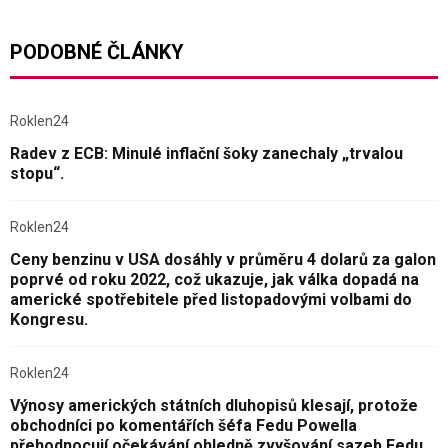
PODOBNÉ ČLÁNKY
Roklen24
Radev z ECB: Minulé inflační šoky zanechaly „trvalou
stopu“.
Roklen24
Ceny benzinu v USA dosáhly v průměru 4 dolarů za galon
poprvé od roku 2022, což ukazuje, jak válka dopadá na
americké spotřebitele před listopadovými volbami do
Kongresu.
Roklen24
Výnosy amerických státních dluhopisů klesají, protože
obchodníci po komentářích šéfa Fedu Powella
přehodnocují očekávání ohledně zvyšování sazeb Fedu.