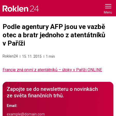
Skip
to
content
Podle agentury AFP jsou ve vazbě
otec a bratr jednoho z atentátníků
v Paříži
Roklen24
15. 11. 2015
1 min
Francie zná první z atentátníků – útoky v Paříži ONLINE
Zapojte se do newsletteru o novinkách
ze světa finančních trhů.
Email: