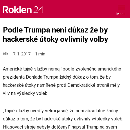
Skip
to
content
Podle Trumpa není důkaz že by
hackerské útoky ovlivnily volby
čtk
7. 1. 2017
1 min
Americké tajné služby nemají podle zvoleného amerického
prezidenta Donlada Trumpa žádný důkaz o tom, že by
hackerské útoky namířené proti Demokratické straně měly
vliv na výsledky voleb.
„Tajné služby uvedly velmi jasně, že není absolutně žádný
důkaz o tom, že by hackrské útoky ovlivnily výsledky voleb.
Hlasovací stroje nebyly dotčeny!“ napsal Trump na svém