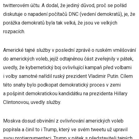
twitterovém účtu. A dodal, že jediný důvod, proč se pořád
diskutuje o napadení počítačů DNC (vedení demokratů), je, že
porážka demokratů byla tak velká, že jsou ve velkých
rozpacích.
Americké tajné služby v poslední zprávě o ruském vměšování
do amerických voleb, jejíž odtajněnou část zveřejnily v pátek,
uvedly, že kybernetický boj ovlivňující kampaň před volbami
i volby samotné nařídil ruský prezident Vladimir Putin. Cílem
této snahy bylo podkopat demokratický proces v zemi
a pošpinit demokratickou kandidátku na prezidenta Hillary
Clintonovou, uvedly služby.
Moskva dosud obvinění z ovlivňování amerických voleb
popírala a činil to i Trump, který ve svém tweetu už upravil
svou protiargumentaci. Trump v pátek s představiteli tajných