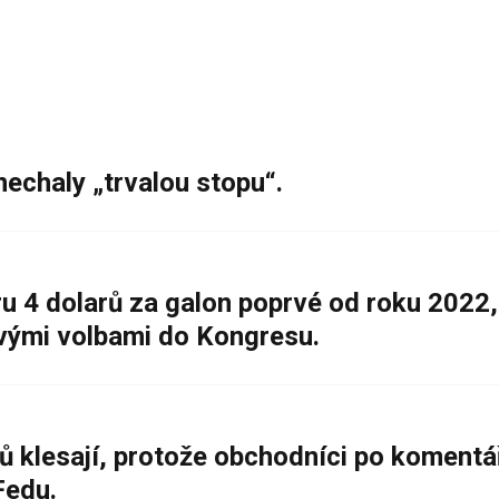
nechaly „trvalou stopu“.
 4 dolarů za galon poprvé od roku 2022,
ovými volbami do Kongresu.
ů klesají, protože obchodníci po komentá
Fedu.