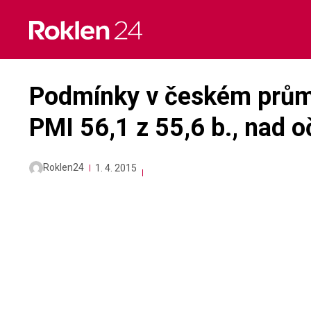
Skip
to
content
Podmínky v českém průmy
PMI 56,1 z 55,6 b., nad o
Roklen24
1. 4. 2015