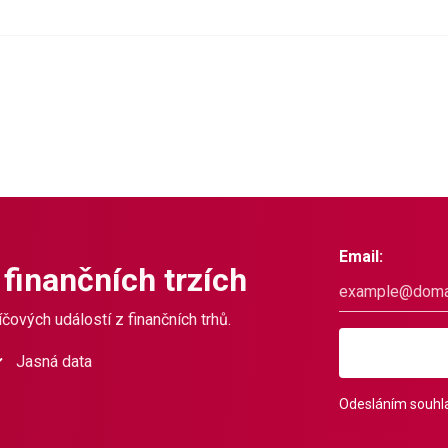
Email:
 finančních trzích
čových událostí z finančních trhů.
Jasná data
Odesláním souhla