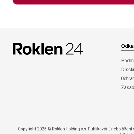
Odka
Podmí
Discl
0chra
Zásad
Copyright 2026 © Roklen Holding a.s. Publikování, nebo šířen