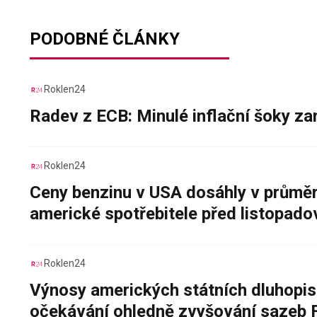
PODOBNÉ ČLÁNKY
Roklen24
Radev z ECB: Minulé inflační šoky za
Roklen24
Ceny benzinu v USA dosáhly v průměru
americké spotřebitele před listopad
Roklen24
Výnosy amerických státních dluhopis
očekávání ohledně zvyšování sazeb 