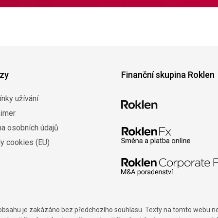
zy
Finanční skupina Roklen
nky užívání
aimer
na osobních údajů
y cookies (EU)
í obsahu je zakázáno bez předchozího souhlasu. Texty na tomto webu nes