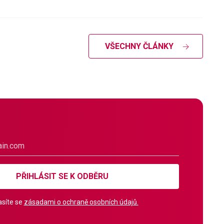
VŠECHNY ČLÁNKY
PŘIHLÁSIT SE K ODBĚRU
síte se
zásadami o ochraně osobních údajů.