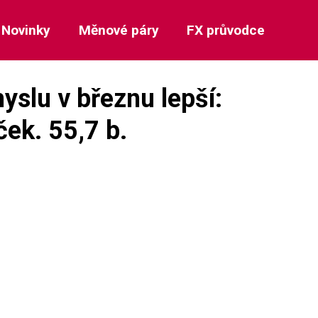
Novinky
Měnové páry
FX průvodce
slu v březnu lepší:
ček. 55,7 b.