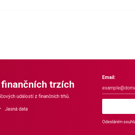
Email:
 finančních trzích
čových událostí z finančních trhů.
Jasná data
Odesláním souhla