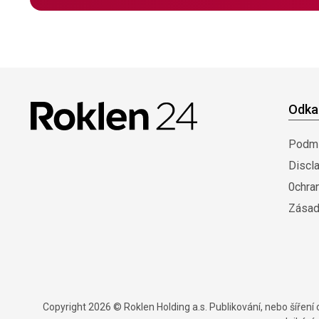
Odka
Podmí
Discl
0chra
Zásad
Copyright 2026 © Roklen Holding a.s. Publikování, nebo šířen