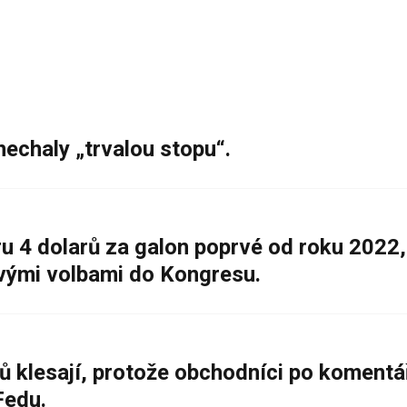
nechaly „trvalou stopu“.
 4 dolarů za galon poprvé od roku 2022,
ovými volbami do Kongresu.
ů klesají, protože obchodníci po komentá
Fedu.