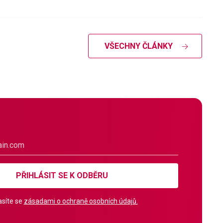
VŠECHNY ČLÁNKY
PŘIHLÁSIT SE K ODBĚRU
síte se
zásadami o ochraně osobních údajů.