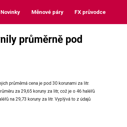
Novinky
Měnové páry
FX průvodce
nily průměrně pod
ich průměrná cena je pod 30 korunami za litr.
ůměru za 29,65 koruny za litr, což je o 46 haléřů
řů na 29,73 koruny za litr. Vyplývá to z údajů