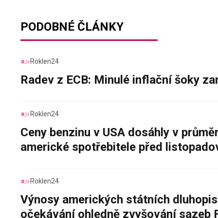
PODOBNÉ ČLÁNKY
Roklen24
Radev z ECB: Minulé inflační šoky za
Roklen24
Ceny benzinu v USA dosáhly v průměru
americké spotřebitele před listopad
Roklen24
Výnosy amerických státních dluhopis
očekávání ohledně zvyšování sazeb 