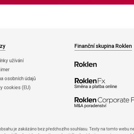
zy
Finanční skupina Roklen
nky užívání
aimer
na osobních údajů
y cookies (EU)
í obsahu je zakázáno bez předchozího souhlasu. Texty na tomto webu nes