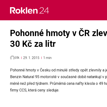
Skip
to
content
Pohonné hmoty v ČR zlev
30 Kč za litr
čtk
29. 1. 2015
1 min
Pohonné hmoty v Česku od minulé středy opět zlevnily a jej
Benzin Natural 95 motoristé v současné době natankují v pr
méně než před týdnem. Průměrná cena nafty klesla o 49 halé
firmy CCS, která ceny sleduje.