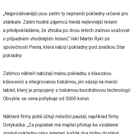
„Nejprodávanější jsou zatím ty nejmenší pokladny určené pro
stánkaře. Zatím hodně zájemců hledá nejlevnější řešení
a předpokládáme, že zhruba po dvou letech začnou uvažovat
o případném vhodnějším řešení,“ řekl Martin Rykl ze
společnosti Penta, která nabízí pokladny pod značkou Star
pokladny.
Zatímco někteří nabízejí malou pokladnu s klasickou
klávesnicí a integrovanou tiskárnou, jiní sázejí na menší
tablet, který je propojený s tiskárnou bezdrátovou technologií.
Obvykle se cena pohybuje od 5000 korun.
Některé firmy ještě účtují měsíční paušál, například firmy
Dotykačka. „Za poplatek má majitel přístup ke vzdálené
správě pokladny přes internet, každé dva týdny dostává