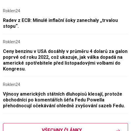
Roklen24
Radev z ECB: Minulé inflační šoky zanechaly „trvalou
stopu“.
Roklen24
Ceny benzinu v USA dosáhly v průměru 4 dolarů za galon
poprvé od roku 2022, což ukazuje, jak válka dopadá na
americké spotřebitele před listopadovými volbami do
Kongresu.
Roklen24
Výnosy amerických státních dluhopisů klesají, protože
obchodníci po komentářích šéfa Fedu Powella
přehodnocují očekávání ohledně zvyšování sazeb Fedu.
VŠECHNY ČLÁNKY