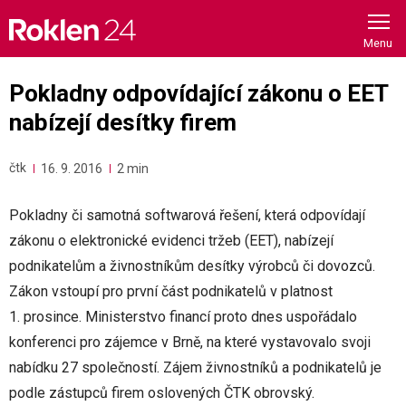
Skip
to
content
Pokladny odpovídající zákonu o EET
nabízejí desítky firem
čtk
16. 9. 2016
2 min
Pokladny či samotná softwarová řešení, která odpovídají
zákonu o elektronické evidenci tržeb (EET), nabízejí
podnikatelům a živnostníkům desítky výrobců či dovozců.
Zákon vstoupí pro první část podnikatelů v platnost
1. prosince. Ministerstvo financí proto dnes uspořádalo
konferenci pro zájemce v Brně, na které vystavovalo svoji
nabídku 27 společností. Zájem živnostníků a podnikatelů je
podle zástupců firem oslovených ČTK obrovský.