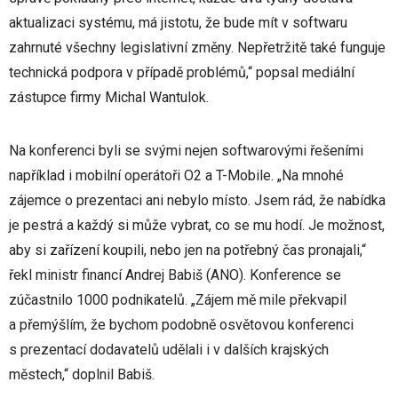
aktualizaci systému, má jistotu, že bude mít v softwaru
zahrnuté všechny legislativní změny. Nepřetržitě také funguje
technická podpora v případě problémů,“ popsal mediální
zástupce firmy Michal Wantulok.
Na konferenci byli se svými nejen softwarovými řešeními
například i mobilní operátoři O2 a T-Mobile. „Na mnohé
zájemce o prezentaci ani nebylo místo. Jsem rád, že nabídka
je pestrá a každý si může vybrat, co se mu hodí. Je možnost,
aby si zařízení koupili, nebo jen na potřebný čas pronajali,“
řekl ministr financí Andrej Babiš (ANO). Konference se
zúčastnilo 1000 podnikatelů. „Zájem mě mile překvapil
a přemýšlím, že bychom podobně osvětovou konferenci
s prezentací dodavatelů udělali i v dalších krajských
městech,“ doplnil Babiš.