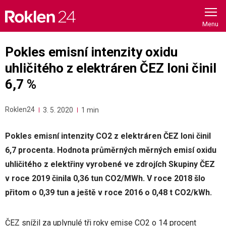
Skip
to
content
Pokles emisní intenzity oxidu
uhličitého z elektráren ČEZ loni činil
6,7 %
Roklen24
3. 5. 2020
1 min
Pokles emisní intenzity CO2 z elektráren ČEZ loni činil
6,7 procenta. Hodnota průměrných měrných emisí oxidu
uhličitého z elektřiny vyrobené ve zdrojích Skupiny ČEZ
v roce 2019 činila 0,36 tun CO2/MWh. V roce 2018 šlo
přitom o 0,39 tun a ještě v roce 2016 o 0,48 t CO2/kWh.
ČEZ snížil za uplynulé tři roky emise CO2 o 14 procent