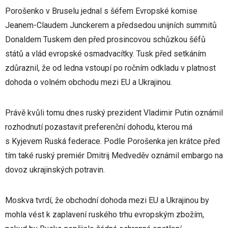
Porošenko v Bruselu jednal s šéfem Evropské komise
Jeanem-Claudem Junckerem a předsedou unijních summitů
Donaldem Tuskem den před prosincovou schůzkou šéfů
států a vlád evropské osmadvacítky. Tusk před setkáním
zdůraznil, že od ledna vstoupí po ročním odkladu v platnost
dohoda o volném obchodu mezi EU a Ukrajinou.
Právě kvůli tomu dnes ruský prezident Vladimir Putin oznámil
rozhodnutí pozastavit preferenční dohodu, kterou má
s Kyjevem Ruská federace. Podle Porošenka jen krátce před
tím také ruský premiér Dmitrij Medveděv oznámil embargo na
dovoz ukrajinských potravin.
Moskva tvrdí, že obchodní dohoda mezi EU a Ukrajinou by
mohla vést k zaplavení ruského trhu evropským zbožím,