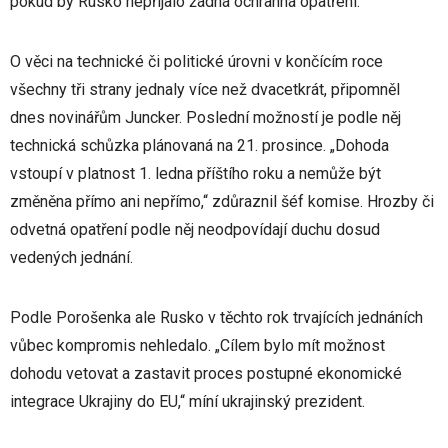
pokud by Rusko nepřijalo žádná ochranná opatření.
O věci na technické či politické úrovni v končícím roce
všechny tři strany jednaly více než dvacetkrát, připomněl
dnes novinářům Juncker. Poslední možností je podle něj
technická schůzka plánovaná na 21. prosince. „Dohoda
vstoupí v platnost 1. ledna příštího roku a nemůže být
změněna přímo ani nepřímo,“ zdůraznil šéf komise. Hrozby či
odvetná opatření podle něj neodpovídají duchu dosud
vedených jednání.
Podle Porošenka ale Rusko v těchto rok trvajících jednáních
vůbec kompromis nehledalo. „Cílem bylo mít možnost
dohodu vetovat a zastavit proces postupné ekonomické
integrace Ukrajiny do EU,“ míní ukrajinský prezident.