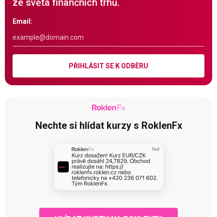
ze světa finančních trhů.
Email:
PŘIHLÁSIT SE K ODBĚRU
Nechte si hlídat kurzy s RoklenFx