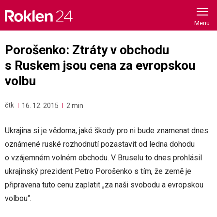
Skip
to
content
Porošenko: Ztráty v obchodu
s Ruskem jsou cena za evropskou
volbu
čtk
16. 12. 2015
2 min
Ukrajina si je vědoma, jaké škody pro ni bude znamenat dnes
oznámené ruské rozhodnutí pozastavit od ledna dohodu
o vzájemném volném obchodu. V Bruselu to dnes prohlásil
ukrajinský prezident Petro Porošenko s tím, že země je
připravena tuto cenu zaplatit „za naši svobodu a evropskou
volbou“.