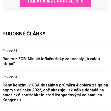
HLÍDAT KURZY NA ROKLENFX
PODOBNÉ ČLÁNKY
Roklen24
Radev z ECB: Minulé inflační šoky zanechaly „trvalou
stopu“.
Roklen24
Ceny benzinu v USA dosáhly v průměru 4 dolarů za galon
poprvé od roku 2022, což ukazuje, jak válka dopadá na
americké spotřebitele před listopadovými volbami do
Kongresu.