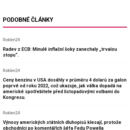
PODOBNÉ ČLÁNKY
Roklen24
Radev z ECB: Minulé inflační šoky zanechaly „trvalou
stopu“.
Roklen24
Ceny benzinu v USA dosáhly v průměru 4 dolarů za galon
poprvé od roku 2022, což ukazuje, jak válka dopadá na
americké spotřebitele před listopadovými volbami do
Kongresu.
Roklen24
Výnosy amerických státních dluhopisů klesají, protože
obchodníci po komentářích šéfa Fedu Powella