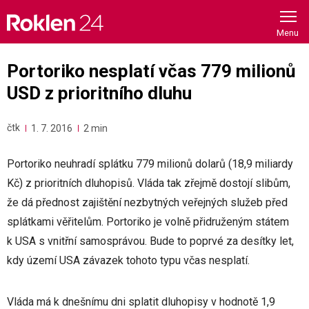
Skip
to
content
Portoriko nesplatí včas 779 milionů
USD z prioritního dluhu
čtk
1. 7. 2016
2 min
Portoriko neuhradí splátku 779 milionů dolarů (18,9 miliardy
Kč) z prioritních dluhopisů. Vláda tak zřejmě dostojí slibům,
že dá přednost zajištění nezbytných veřejných služeb před
splátkami věřitelům. Portoriko je volně přidruženým státem
k USA s vnitřní samosprávou. Bude to poprvé za desítky let,
kdy území USA závazek tohoto typu včas nesplatí.
Vláda má k dnešnímu dni splatit dluhopisy v hodnotě 1,9