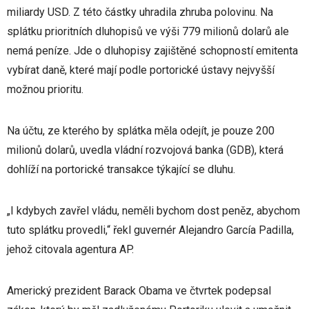
miliardy USD. Z této částky uhradila zhruba polovinu. Na
splátku prioritních dluhopisů ve výši 779 milionů dolarů ale
nemá peníze. Jde o dluhopisy zajištěné schopností emitenta
vybírat daně, které mají podle portorické ústavy nejvyšší
možnou prioritu.
Na účtu, ze kterého by splátka měla odejít, je pouze 200
milionů dolarů, uvedla vládní rozvojová banka (GDB), která
dohlíží na portorické transakce týkající se dluhu.
„I kdybych zavřel vládu, neměli bychom dost peněz, abychom
tuto splátku provedli,“ řekl guvernér Alejandro García Padilla,
jehož citovala agentura AP.
Americký prezident Barack Obama ve čtvrtek podepsal