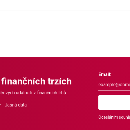
Email:
 finančních trzích
čových událostí z finančních trhů.
Jasná data
Odesláním souhla