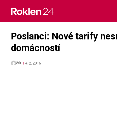
Skip
to
content
Poslanci: Nové tarify nes
domácností
čtk
4. 2. 2016