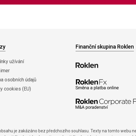
zy
Finanční skupina Roklen
nky užívání
aimer
na osobních údajů
y cookies (EU)
í obsahu je zakázáno bez předchozího souhlasu. Texty na tomto webu nes