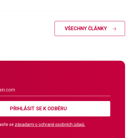
VŠECHNY ČLÁNKY
PŘIHLÁSIT SE K ODBĚRU
síte se
zásadami o ochraně osobních údajů.