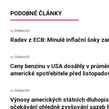
PODOBNÉ ČLÁNKY
Roklen24
Radev z ECB: Minulé inflační šoky za
Roklen24
Ceny benzinu v USA dosáhly v průměru
americké spotřebitele před listopad
Roklen24
Výnosy amerických státních dluhopis
očekávání ohledně zvyšování sazeb 