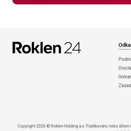
Odka
Podmí
Discl
0chra
Zásad
Copyright 2026 © Roklen Holding a.s. Publikování, nebo šířen