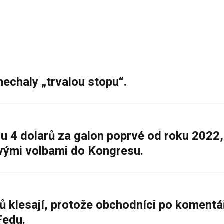
nechaly „trvalou stopu“.
 4 dolarů za galon poprvé od roku 2022,
ovými volbami do Kongresu.
ů klesají, protože obchodníci po komentá
Fedu.