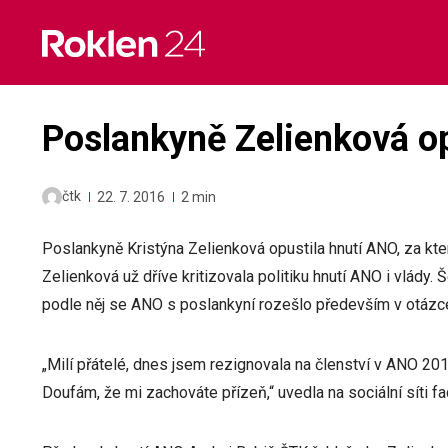
Skip
to
content
Poslankyně Zelienková o
čtk
22. 7. 2016
2 min
Poslankyně Kristýna Zelienková opustila hnutí ANO, za k
Zelienková už dříve kritizovala politiku hnutí ANO i vlády.
podle něj se ANO s poslankyní rozešlo především v otázc
„Milí přátelé, dnes jsem rezignovala na členství v ANO 201
Doufám, že mi zachováte přízeň,“ uvedla na sociální síti 