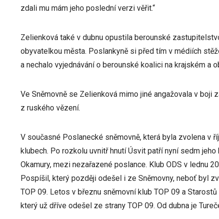
zdali mu mám jeho poslední verzi věřit.“
Zelienková také v dubnu opustila berounské zastupitelstvo,
obyvatelkou města. Poslankyně si před tím v médiích stěžov
a nechalo vyjednávání o berounské koalici na krajském a 
Ve Sněmovně se Zelienková mimo jiné angažovala v boji za
z ruského vězení.
V současné Poslanecké sněmovně, která byla zvolena v ří
klubech. Po rozkolu uvnitř hnutí Úsvit patří nyní sedm jeho
Okamury, mezi nezařazené poslance. Klub ODS v lednu 201
Pospíšil, který později odešel i ze Sněmovny, neboť byl 
TOP 09. Letos v březnu sněmovní klub TOP 09 a Starostů v
který už dříve odešel ze strany TOP 09. Od dubna je Tureč