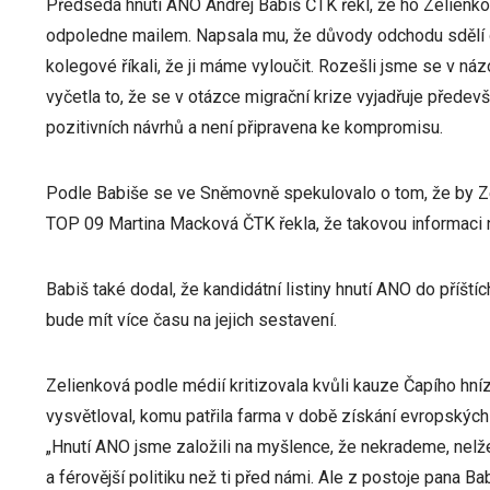
Předseda hnutí ANO Andrej Babiš ČTK řekl, že ho Zelienk
odpoledne mailem. Napsala mu, že důvody odchodu sdělí o 
kolegové říkali, že ji máme vyloučit. Rozešli jsme se v náz
vyčetla to, že se v otázce migrační krize vyjadřuje předev
pozitivních návrhů a není připravena ke kompromisu.
Podle Babiše se ve Sněmovně spekulovalo o tom, že by Ze
TOP 09 Martina Macková ČTK řekla, že takovou informaci
Babiš také dodal, že kandidátní listiny hnutí ANO do příští
bude mít více času na jejich sestavení.
Zelienková podle médií kritizovala kvůli kauze Čapího hn
vysvětloval, komu patřila farma v době získání evropských 
„Hnutí ANO jsme založili na myšlence, že nekrademe, nelž
a férovější politiku než ti před námi. Ale z postoje pana Bab