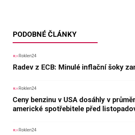
PODOBNÉ ČLÁNKY
Roklen24
Radev z ECB: Minulé inflační šoky za
Roklen24
Ceny benzinu v USA dosáhly v průměru
americké spotřebitele před listopad
Roklen24