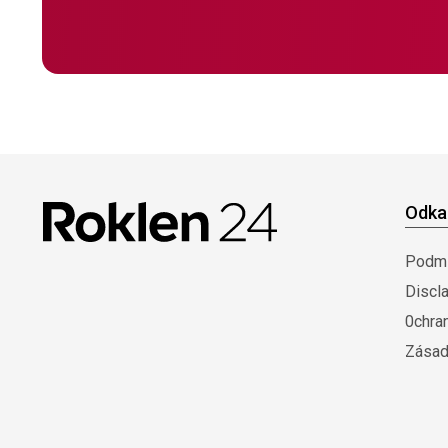
Odka
Podmí
Discl
0chra
Zásad