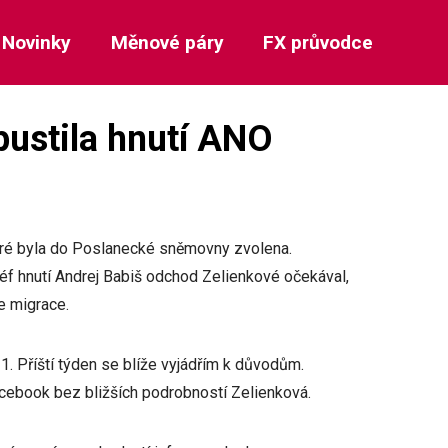
Novinky
Měnové páry
FX průvodce
pustila hnutí ANO
teré byla do Poslanecké sněmovny zvolena.
 Šéf hnutí Andrej Babiš odchod Zelienkové očekával,
e migrace.
1. Příští týden se blíže vyjádřím k důvodům.
facebook bez bližších podrobností Zelienková.