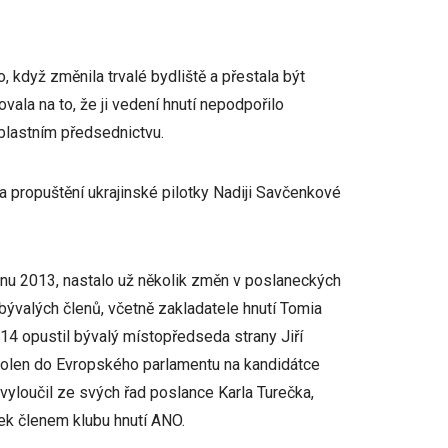
 když změnila trvalé bydliště a přestala být
ala na to, že ji vedení hnutí nepodpořilo
oblastním předsednictvu.
 propuštění ukrajinské pilotky Nadiji Savčenkové
jnu 2013, nastalo už několik změn v poslaneckých
 bývalých členů, včetně zakladatele hnutí Tomia
4 opustil bývalý místopředseda strany Jiří
zvolen do Evropského parlamentu na kandidátce
yloučil ze svých řad poslance Karla Turečka,
ek členem klubu hnutí ANO.