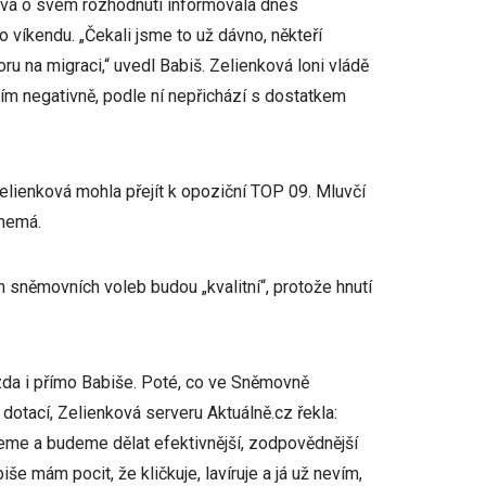
ová o svém rozhodnutí informovala dnes
víkendu. „Čekali jsme to už dávno, někteří
oru na migraci,“ uvedl Babiš. Zelienková loni vládě
ším negativně, podle ní nepřichází s dostatkem
lienková mohla přejít k opoziční TOP 09. Mluvčí
 nemá.
ch sněmovních voleb budou „kvalitní“, protože hnutí
ízda i přímo Babiše. Poté, co ve Sněmovně
dotací, Zelienková serveru Aktuálně.cz řekla:
eme a budeme dělat efektivnější, zodpovědnější
iše mám pocit, že kličkuje, lavíruje a já už nevím,