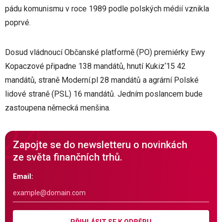
pádu komunismu v roce 1989 podle polských médií vznikla
poprvé.
Dosud vládnoucí Občanské platformě (PO) premiérky Ewy
Kopaczové připadne 138 mandátů, hnutí Kukiz‘15 42
mandátů, straně Moderní.pl 28 mandátů a agrární Polské
lidové straně (PSL) 16 mandátů. Jedním poslancem bude
zastoupena německá menšina.
Zapojte se do newsletteru o novinkách
ze světa finančních trhů.
Email:
PŘIHLÁSIT SE K ODBĚRU