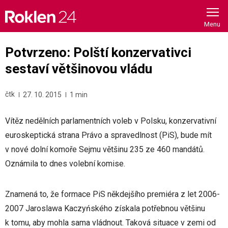
Skip
to
content
Potvrzeno: Polští konzervativci
sestaví většinovou vládu
čtk
27. 10. 2015
1 min
Vítěz nedělních parlamentních voleb v Polsku, konzervativní
euroskeptická strana Právo a spravedlnost (PiS), bude mít
v nové dolní komoře Sejmu většinu 235 ze 460 mandátů.
Oznámila to dnes volební komise.
Znamená to, že formace PiS někdejšího premiéra z let 2006-
2007 Jaroslawa Kaczyńského získala potřebnou většinu
k tomu, aby mohla sama vládnout. Taková situace v zemi od