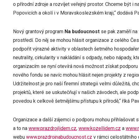
o přírodní zdroje a rozvíjet veřejný prostor. Chceme být i
Popovicích a okolí i v Moravskoslezském kraji,“ dodává P
Nový grantový program
Na budoucnost
se pak zaměří na v
prostředí. Do něj se mohou hlásit organizace z celého Čes
podpořit výrazné aktivity v oblastech šetrného hospodařen
neutrality, cirkularity v nakládání s odpady, nebo nápady, 
organizacím se nyní otevírá nová možnost získat podporu pr
nového fondu se navíc mohou hlásit nejen projekty z regio
Udržitelnost je pro naší firemní strategii velmi důležitá, 
projektů, které se uskutečňují v našich závodech, ale podp
povedou k celkově šetrnějšímu přístupu k přírodě,“ říká Pa
Organizace a další zájemci o podporu mohou přihlašovat sv
a to na
www.prazdrojlidem.cz
,
www.kozellidem.cz
a
www.r
webu
www.prazdrojnabudoucnost.cz
v rámci celostátního