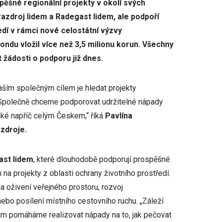
pěšné regionální projekty v okolí svých
azdroj lidem a Radegast lidem, ale podpoří
edí v rámci nové celostátní výzvy
ndu vložil více než 3,5 milionu korun. Všechny
t žádosti o podporu již dnes.
naším společným cílem je hledat projekty
 Společně chceme podporovat udržitelné nápady
také napříč celým Českem,“ říká
Pavlína
zdroje.
ast lidem
, které dlouhodobě podporují prospěšné
a projekty z oblasti ochrany životního prostředí.
a oživení veřejného prostoru, rozvoj
 nebo posílení místního cestovního ruchu. „Záleží
 jim pomáháme realizovat nápady na to, jak pečovat