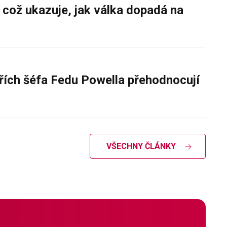
 což ukazuje, jak válka dopadá na
řích šéfa Fedu Powella přehodnocují
VŠECHNY ČLÁNKY