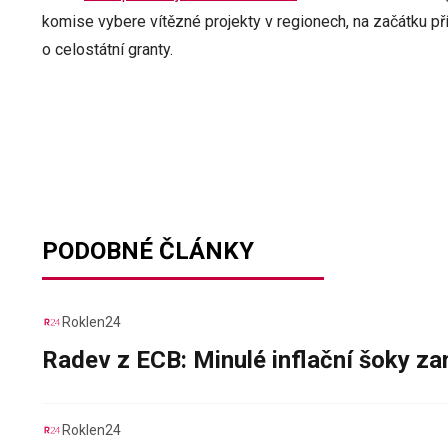
komise vybere vítězné projekty v regionech, na začátku př
o celostátní granty.
PODOBNÉ ČLÁNKY
Roklen24
Radev z ECB: Minulé inflační šoky za
Roklen24