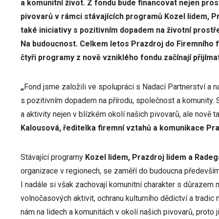
a komunitní život. Z fondu bude financovat nejen pros
pivovarů v rámci stávajících programů Kozel lidem, Pr
také iniciativy s pozitivním dopadem na životní prostř
Na budoucnost. Celkem letos Prazdroj do Firemního fo
čtyři programy z nově vzniklého fondu začínají přijíma
„
Fond jsme založili ve spolupráci s Nadací Partnerství a 
s pozitivním dopadem na přírodu, společnost a komunity.
a aktivity nejen v blízkém okolí našich pivovarů, ale nově 
Kalousová,
ředitelka firemní vztahů a komunikace Pra
Stávající programy
Kozel lidem, Prazdroj lidem a Radeg
organizace v regionech, se zaměří do budoucna především n
I nadále si však zachovají komunitní charakter s důrazem n
volnočasových aktivit, ochranu kulturního dědictví a tradic
nám na lidech a komunitách v okolí našich pivovarů, proto