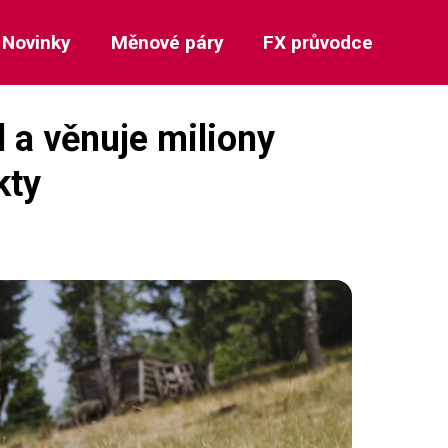
Novinky
Měnové páry
FX průvodce
d a věnuje miliony
kty