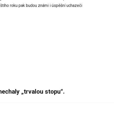
íštího roku pak budou známi i úspěšní uchazeči
nechaly „trvalou stopu“.