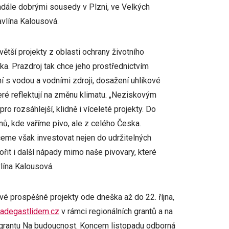
 nadále dobrými sousedy v Plzni, ve Velkých
avlína Kalousová.
ětší projekty z oblasti ochrany životního
ka. Prazdroj tak chce jeho prostřednictvím
í s vodou a vodními zdroji, dosažení uhlíkové
které reflektují na změnu klimatu. „Neziskovým
o rozsáhlejší, klidně i víceleté projekty. Do
nů, kde vaříme pivo, ale z celého Česka.
chceme však investovat nejen do udržitelných
ořit i další nápady mimo naše pivovary, které
vlína Kalousová.
é prospěšné projekty ode dneška až do 22. října,
adegastlidem.cz
v rámci regionálních grantů a na
 grantu Na budoucnost. Koncem listopadu odborná