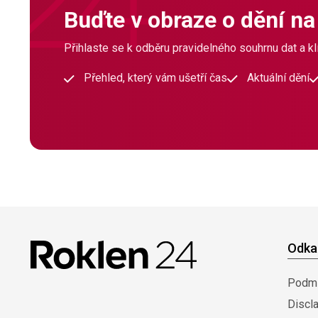
Buďte v obraze o dění na
Přihlaste se k odběru pravidelného souhrnu dat a klí
Přehled, který vám ušetří čas
Aktuální dění
Odka
Podmí
Discl