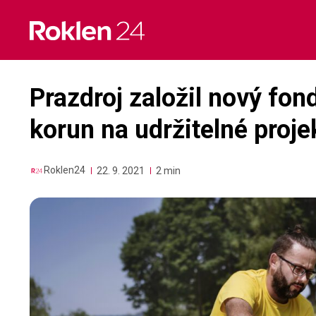
Skip
to
content
Prazdroj založil nový fon
korun na udržitelné proje
Roklen24
22. 9. 2021
2 min