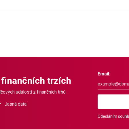
Email:
 finančních trzích
čových událostí z finančních trhů.
Jasná data
Odesláním souhla