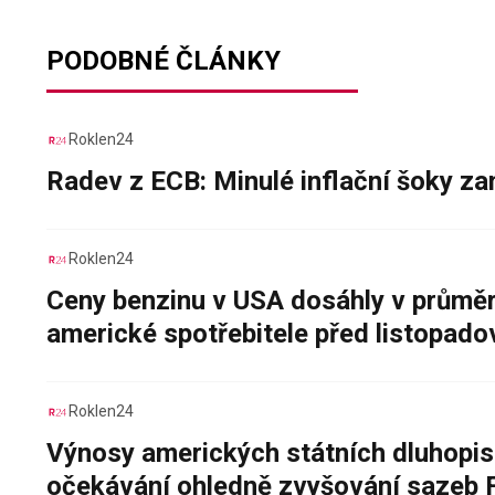
PODOBNÉ ČLÁNKY
Roklen24
Radev z ECB: Minulé inflační šoky za
Roklen24
Ceny benzinu v USA dosáhly v průměru
americké spotřebitele před listopad
Roklen24
Výnosy amerických státních dluhopis
očekávání ohledně zvyšování sazeb 