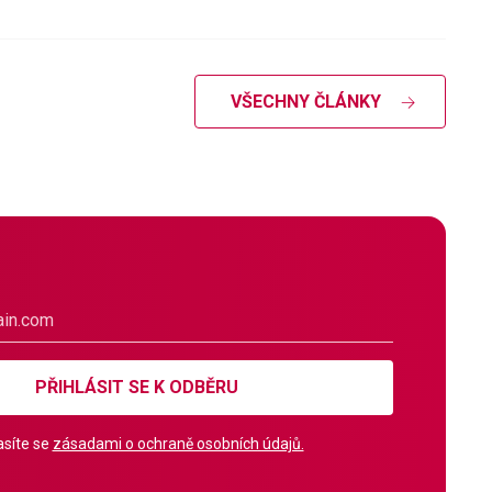
VŠECHNY ČLÁNKY
PŘIHLÁSIT SE K ODBĚRU
síte se
zásadami o ochraně osobních údajů.