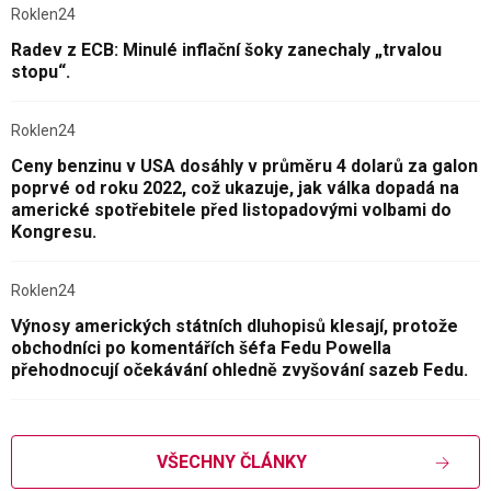
Roklen24
Radev z ECB: Minulé inflační šoky zanechaly „trvalou
stopu“.
Roklen24
Ceny benzinu v USA dosáhly v průměru 4 dolarů za galon
poprvé od roku 2022, což ukazuje, jak válka dopadá na
americké spotřebitele před listopadovými volbami do
Kongresu.
Roklen24
Výnosy amerických státních dluhopisů klesají, protože
obchodníci po komentářích šéfa Fedu Powella
přehodnocují očekávání ohledně zvyšování sazeb Fedu.
VŠECHNY ČLÁNKY