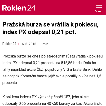
Skip
to
content
Pražská burza se vrátila k poklesu,
index PX odepsal 0,21 pct.
Roklen24
16. 6. 2016
1 min
Pražská burza se dnes po středečním růstu vrátila k poklesu.
Index PX odepsal 0,21 procenta na 815,86 bodu. Dolů ho
táhly například akcie ČEZ, pojišťovny VIG a Erste Bank. Dařilo
se naopak Komerční bance, jejíž akcie posílily o více než 1,5
procenta.
K poklesu indexu PX výrazně přispěl ČEZ, jeho akcie
odepsaly 0,66 procenta na 407,50 koruny za kus. Akcie Erste