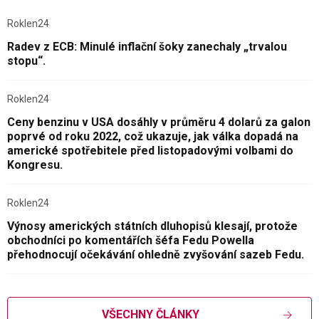
Roklen24
Radev z ECB: Minulé inflační šoky zanechaly „trvalou
stopu“.
Roklen24
Ceny benzinu v USA dosáhly v průměru 4 dolarů za galon
poprvé od roku 2022, což ukazuje, jak válka dopadá na
americké spotřebitele před listopadovými volbami do
Kongresu.
Roklen24
Výnosy amerických státních dluhopisů klesají, protože
obchodníci po komentářích šéfa Fedu Powella
přehodnocují očekávání ohledně zvyšování sazeb Fedu.
VŠECHNY ČLÁNKY