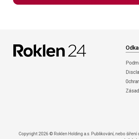
Odka
Podmí
Discl
0chra
Zásad
Copyright 2026 © Roklen Holding a.s. Publikování, nebo šířen