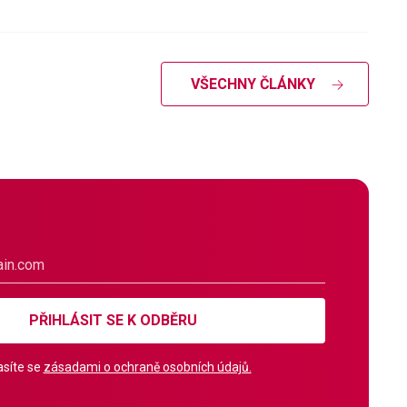
VŠECHNY ČLÁNKY
PŘIHLÁSIT SE K ODBĚRU
síte se
zásadami o ochraně osobních údajů.