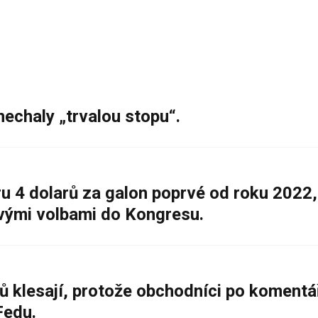
nechaly „trvalou stopu“.
 4 dolarů za galon poprvé od roku 2022,
ovými volbami do Kongresu.
ů klesají, protože obchodníci po komentá
Fedu.