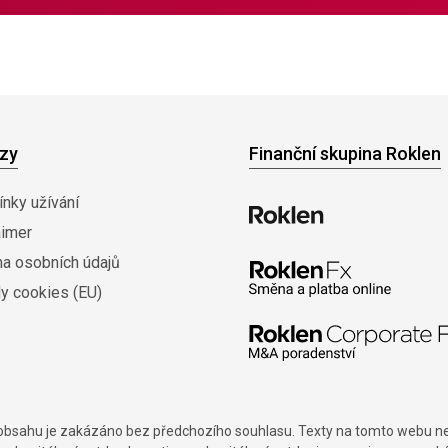
zy
Finanční skupina Roklen
nky užívání
aimer
na osobních údajů
y cookies (EU)
í obsahu je zakázáno bez předchozího souhlasu. Texty na tomto webu nes