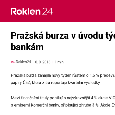
Skip
to
content
Pražská burza v úvodu tý
bankám
Roklen24
8. 8. 2016
1 min
Pražská burza zahájila nový týden růstem o 1,6 % předevš
papíry ČEZ, která zítra reportuje kvartální výsledky.
Mezi finančními tituly posilují o nejvýraznější 4 % akcie 
s emisemi Komerční banky, připisující zhruba 3 %. Akcie Er