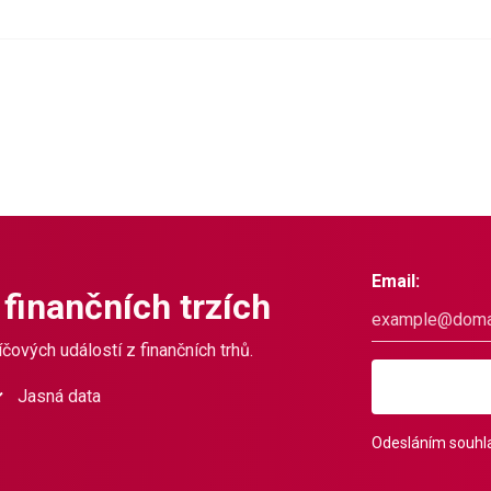
Email:
 finančních trzích
čových událostí z finančních trhů.
Jasná data
Odesláním souhla