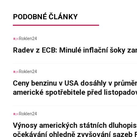
PODOBNÉ ČLÁNKY
Roklen24
Radev z ECB: Minulé inflační šoky za
Roklen24
Ceny benzinu v USA dosáhly v průměru
americké spotřebitele před listopad
Roklen24
Výnosy amerických státních dluhopis
očekávání ohledně zvyšování sazeb 