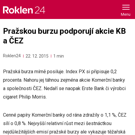
Skip
to
content
Pražskou burzu podporují akcie KB
a ČEZ
Roklen24
22. 12. 2015
1 min
Pražská burza mírně posiluje. Index PX si připisuje 0,2
procenta. Nahoru jej táhnou zejména akcie Komerční banky
a společnosti ČEZ. Nedaří se naopak Erste Bank či výrobci
cigaret Philip Morris.
Cenné papíry Komerční banky od rána zdražily o 1,1 %, ČEZ
sílí o 0,8 %. Nejvyšší relativní růst mezi šestnáctkou
nejdůležitějších emisí pražské burzy ale vykazuje těžařská