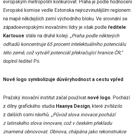
evropským metropolím konkurovat. Praha je podle hodnocení
Evropské komise vedle Estonska nejrozvinutějším regionem
na mapě někdejších zemí východního bloku. Ve srovnání se
západoevropskými inovačními lídry je však podle
ředitele
Kartouse
stále na druhé koleji.
„Praha podle některých
odhadů koncentruje 65 procent intelektuálního potenciálu
této země, což vytváří potenciál překračující hranice ČR,“
doplnil ředitel Pii.
Nové logo symbolizuje důvěryhodnost a cestu vpřed
Pražský inovační institut začal používat
nové logo
. Pochází
z dílny grafického studia
Haanya Design
, které zvítězilo
z dalších osmi návrhů.
„Původ slova inovace pochází
z latinského slova innovare, což v českém překladu
znamená obnovovat. Obnova, chápána jako rekonstrukce