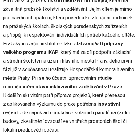
Pii rovněž chystá
školskou inkluzivní koncepci
, která má
zkvalitnit pražské školství a vzdělávání. Jejím cílem je mimo
jiné navrhnout opatření, která povedou ke zlepšení podmínek
na pražských školách, školských poradenských zařízeních
a přispějí k respektování individuálních potřeb každého dítěte.
Pražský inovační institut se také stal
součástí přípravy
velkého programu iKAP
, který má za cíl podpořit základní
a střední školství na území hlavního města Prahy. Jeho první
fázi již v současnosti realizuje Hospodářská komora hlavního
města Prahy. Pii se ho účastní zpracováním
studie
o současném stavu inkluzivního vzdělávání v Praze
.
K dalším aktivitám patří příprava projektů, které přenesou
z aplikovaného výzkumu do praxe potřebná
inovativní
řešení
. Jde například o instalace solárních panelů na školní
budovy, zkvalitnění ovzduší ve vnitřních prostorách škol či
lokální předpovědi počasí.