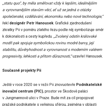
„statu quo“, by měla směřovat vždy k lepším, ideálnějším
a vyrovnanějším stavům věcí, ať už se jedná o otázky
společenské, vzdělávání, ekonomiku nebo nové technologie,“
řekl
designér Petr Hanousek
. Grafické zjednodušení
zkratky Pii v poměru zlatého řezu podle něj symbolizuje směr
k dokonalosti a cesty kupředu.
„
Zvolený odstín královské
modři pak spojuje symbolickou rovinu modré barvy, její
stabilitu, důvěryhodnost a vyrovnanost s moderním valérem
progresivity, lehkosti a přitom důraznosti,“
uzavřel Hanousek.
Současné projekty Pii
Ještě v roce 2020 se v režii Pii znovuotevře
Podnikatelské
inovační centrum (PIC)
, prostor ve Škodově paláci
v Jungmannově ulici v Praze. Bude mít za cíl propojovat
pražské podnikatele s veřejnou sférou, zejména v oblasti