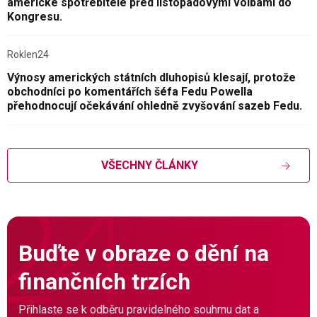
americké spotřebitele před listopadovými volbami do
Kongresu.
Roklen24
Výnosy amerických státních dluhopisů klesají, protože
obchodníci po komentářích šéfa Fedu Powella
přehodnocují očekávání ohledně zvyšování sazeb Fedu.
VŠECHNY ČLÁNKY
Buďte v obraze o dění na
finančních trzích
Přihlaste se k odběru pravidelného souhrnu dat a