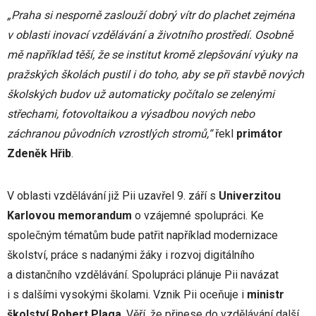
„Praha si nesporně zaslouží dobrý vítr do plachet zejména
v oblasti inovací vzdělávání a životního prostředí. Osobně
mě například těší, že se institut kromě zlepšování výuky na
pražských školách pustil i do toho, aby se při stavbě nových
školských budov už automaticky počítalo se zelenými
střechami, fotovoltaikou a výsadbou nových nebo
záchranou původních vzrostlých stromů,“
řekl
primátor
Zdeněk Hřib
.
V oblasti vzdělávání již Pii uzavřel 9. září s
Univerzitou
Karlovou memorandum
o vzájemné spolupráci. Ke
společným tématům bude patřit například modernizace
školství, práce s nadanými žáky i rozvoj digitálního
a distančního vzdělávání. Spolupráci plánuje Pii navázat
i s dalšími vysokými školami. Vznik Pii oceňuje i
ministr
školství Robert Plaga
. Věří, že přinese do vzdělávání další