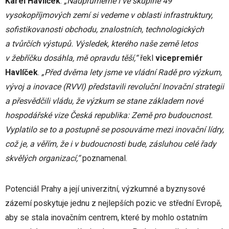
Karel Havlíček
.
„Nadprůměrně i ve skupině 49
vysokopříjmových zemí
si vedeme v oblasti infrastruktury,
sofistikovanosti obchodu, znalostních, technologických
a tvůrčích výstupů. Výsledek, kterého naše země letos
v žebříčku dosáhla, mě opravdu těší,“
řekl
vicepremiér
Havlíček
.
„
Před dvěma lety jsme ve vládní Radě pro výzkum,
vývoj a inovace (RVVI) představili revoluční Inovační strategii
a přesvědčili vládu, že výzkum se stane základem nové
hospodářské vize Česká republika: Země pro budoucnost.
Vyplatilo se to a postupně se posouváme mezi inovační lídry,
což je, a věřím, že i v budoucnosti bude, zásluhou celé řady
skvělých organizací,“
poznamenal.
Potenciál Prahy a její univerzitní, výzkumné a byznysové
zázemí poskytuje jednu z nejlepších pozic ve střední Evropě,
aby se stala inovačním centrem, které by mohlo ostatním