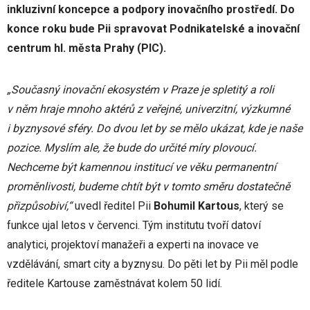
inkluzivní koncepce a podpory inovační
ho prostředí. Do
konce roku
bude
Pii
spravovat
Podnikatelské a inovační
centrum hl. města Prahy (PIC).
„Současný inovační ekosystém v Praze je spletitý a roli
v něm hraje mnoho aktérů z veřejné, univerzitní, výzkumné
i byznysové sféry. Do dvou let by se mělo ukázat, kde je naše
pozice. Myslím ale, že bude do určité míry plovoucí.
Nechceme být kamennou institucí ve věku permanentní
proměnlivosti, budeme chtít být v tomto směru dostatečně
přizpůsobiví,“
uvedl ředitel Pii
Bohumil Kartous
, který se
funkce ujal letos v červenci. Tým institutu tvoří datoví
analytici, projektoví manažeři a experti na inovace ve
vzdělávání, smart city a byznysu. Do pěti let by Pii měl podle
ředitele Kartouse zaměstnávat kolem 50 lidí.