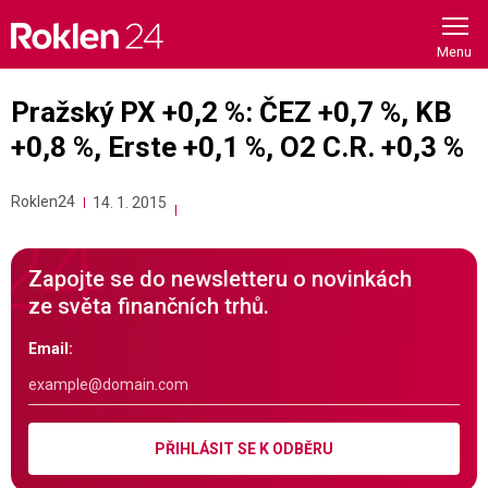
Skip
to
content
Pražský PX +0,2 %: ČEZ +0,7 %, KB
+0,8 %, Erste +0,1 %, O2 C.R. +0,3 %
Roklen24
14. 1. 2015
Zapojte se do newsletteru o novinkách
ze světa finančních trhů.
Email:
PŘIHLÁSIT SE K ODBĚRU