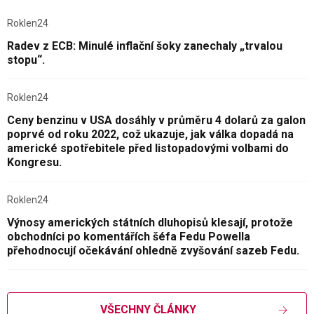
Roklen24
Radev z ECB: Minulé inflační šoky zanechaly „trvalou
stopu“.
Roklen24
Ceny benzinu v USA dosáhly v průměru 4 dolarů za galon
poprvé od roku 2022, což ukazuje, jak válka dopadá na
americké spotřebitele před listopadovými volbami do
Kongresu.
Roklen24
Výnosy amerických státních dluhopisů klesají, protože
obchodníci po komentářích šéfa Fedu Powella
přehodnocují očekávání ohledně zvyšování sazeb Fedu.
VŠECHNY ČLÁNKY