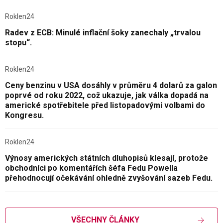
Roklen24
Radev z ECB: Minulé inflační šoky zanechaly „trvalou
stopu“.
Roklen24
Ceny benzinu v USA dosáhly v průměru 4 dolarů za galon
poprvé od roku 2022, což ukazuje, jak válka dopadá na
americké spotřebitele před listopadovými volbami do
Kongresu.
Roklen24
Výnosy amerických státních dluhopisů klesají, protože
obchodníci po komentářích šéfa Fedu Powella
přehodnocují očekávání ohledně zvyšování sazeb Fedu.
VŠECHNY ČLÁNKY