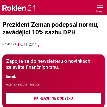
Skip
to
content
Prezident Zeman podepsal normu,
zavádějící 10% sazbu DPH
Roklen24
6. 11. 2014
Zapojte se do newsletteru o novinkách
ze světa finančních trhů.
Email:
PŘIHLÁSIT SE K ODBĚRU