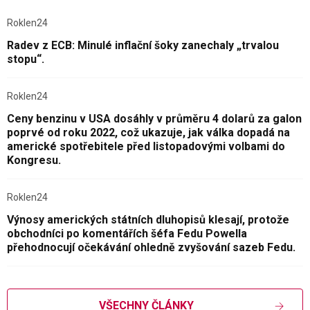
Roklen24
Radev z ECB: Minulé inflační šoky zanechaly „trvalou
stopu“.
Roklen24
Ceny benzinu v USA dosáhly v průměru 4 dolarů za galon
poprvé od roku 2022, což ukazuje, jak válka dopadá na
americké spotřebitele před listopadovými volbami do
Kongresu.
Roklen24
Výnosy amerických státních dluhopisů klesají, protože
obchodníci po komentářích šéfa Fedu Powella
přehodnocují očekávání ohledně zvyšování sazeb Fedu.
VŠECHNY ČLÁNKY