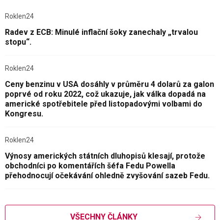
Roklen24
Radev z ECB: Minulé inflační šoky zanechaly „trvalou
stopu“.
Roklen24
Ceny benzinu v USA dosáhly v průměru 4 dolarů za galon
poprvé od roku 2022, což ukazuje, jak válka dopadá na
americké spotřebitele před listopadovými volbami do
Kongresu.
Roklen24
Výnosy amerických státních dluhopisů klesají, protože
obchodníci po komentářích šéfa Fedu Powella
přehodnocují očekávání ohledně zvyšování sazeb Fedu.
VŠECHNY ČLÁNKY