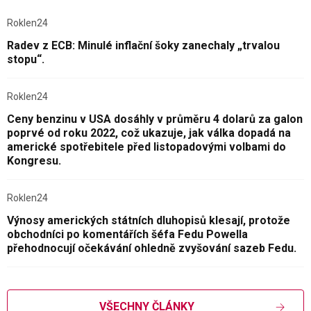
Roklen24
Radev z ECB: Minulé inflační šoky zanechaly „trvalou
stopu“.
Roklen24
Ceny benzinu v USA dosáhly v průměru 4 dolarů za galon
poprvé od roku 2022, což ukazuje, jak válka dopadá na
americké spotřebitele před listopadovými volbami do
Kongresu.
Roklen24
Výnosy amerických státních dluhopisů klesají, protože
obchodníci po komentářích šéfa Fedu Powella
přehodnocují očekávání ohledně zvyšování sazeb Fedu.
VŠECHNY ČLÁNKY