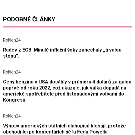
PODOBNÉ ČLÁNKY
Roklen24
Radev z ECB: Minulé inflační šoky zanechaly „trvalou
stopu“.
Roklen24
Ceny benzinu v USA dosáhly v průměru 4 dolarů za galon
poprvé od roku 2022, což ukazuje, jak válka dopadá na
americké spotřebitele před listopadovými volbami do
Kongresu.
Roklen24
Výnosy amerických státních dluhopisů klesají, protože
obchodníci po komentářích šéfa Fedu Powella