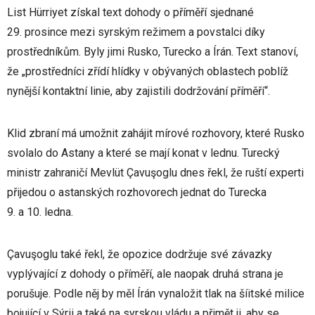
List Hürriyet získal text dohody o příměří sjednané
29. prosince mezi syrským režimem a povstalci díky
prostředníkům. Byly jimi Rusko, Turecko a Írán. Text stanoví,
že „prostředníci zřídí hlídky v obývaných oblastech poblíž
nynější kontaktní linie, aby zajistili dodržování příměří“.
Klid zbraní má umožnit zahájit mírové rozhovory, které Rusko
svolalo do Astany a které se mají konat v lednu. Turecký
ministr zahraničí Mevlüt Çavuşoglu dnes řekl, že ruští experti
přijedou o astanských rozhovorech jednat do Turecka
9. a 10. ledna.
Çavuşoglu také řekl, že opozice dodržuje své závazky
vyplývající z dohody o příměří, ale naopak druhá strana je
porušuje. Podle něj by měl Írán vynaložit tlak na šíitské milice
bojující v Sýrii a také na syrskou vládu a přimět ji, aby se