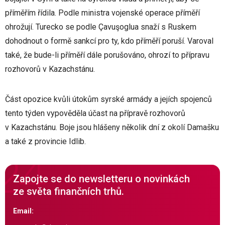
příměřím řídila. Podle ministra vojenské operace příměří
ohrožují. Turecko se podle Çavuşoglua snaží s Ruskem
dohodnout o formě sankcí pro ty, kdo příměří poruší. Varoval
také, že bude-li příměří dále porušováno, ohrozí to přípravu
rozhovorů v Kazachstánu.
Část opozice kvůli útokům syrské armády a jejích spojenců
tento týden vypověděla účast na přípravě rozhovorů
v Kazachstánu. Boje jsou hlášeny několik dní z okolí Damašku
a také z provincie Idlib.
Zapojte se do newsletteru o novinkách
ze světa finančních trhů.
Email: