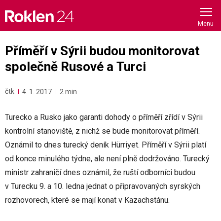
Skip
to
content
Příměří v Sýrii budou monitorovat
společně Rusové a Turci
čtk
4. 1. 2017
2 min
Turecko a Rusko jako garanti dohody o příměří zřídí v Sýrii
kontrolní stanoviště, z nichž se bude monitorovat příměří.
Oznámil to dnes turecký deník Hürriyet. Příměří v Sýrii platí
od konce minulého týdne, ale není plně dodržováno. Turecký
ministr zahraničí dnes oznámil, že ruští odborníci budou
v Turecku 9. a 10. ledna jednat o připravovaných syrských
rozhovorech, které se mají konat v Kazachstánu.