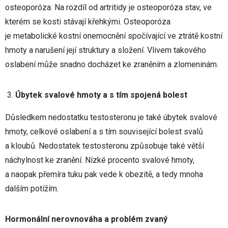
osteoporóza. Na rozdíl od artritidy je osteoporóza stav, ve
kterém se kosti stávají křehkými. Osteoporóza
je metabolické kostní onemocnění spočívající ve ztrátě kostní
hmoty a narušení její struktury a složení. Vlivem takového
oslabení může snadno docházet ke zraněním a zlomeninám.
Úbytek svalové hmoty a s tím spojená bolest
Důsledkem nedostatku testosteronu je také úbytek svalové
hmoty, celkové oslabení a s tím související bolest svalů
a kloubů. Nedostatek testosteronu způsobuje také větší
náchylnost ke zranění. Nízké procento svalové hmoty,
a naopak přemíra tuku pak vede k obezitě, a tedy mnoha
dalším potížím.
Hormonální nerovnováha a problém zvaný