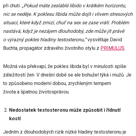
při chuti.
„Pokud máte zesláblé libido v krátkém horizontu,
nic se neděje. K poklesu libida může dojít i vlivem stresových
situací, které když zmizí, chuť na sex se zase vrátí. Problém
nastává, když je nezájem dlouhodobý, zde může jít právě
o výrazný pokles hladiny testosteronu,“
vysvětluje David
Buchta, propagátor zdravého životního stylu z
PRIMULUS
.
Možná vás překvapí, že pokles libida byl v minulosti spíše
záležitostí žen. V dnešní době se ale bohužel týká i mužů. Je
to způsobeno moderní dobou, zrychleným tempem
života a špatnou životosprávou.
Nedostatek testosteronu může způsobit i řídnutí
kostí
Jedním z dlouhodobých rizik nízké hladiny testosteronu je