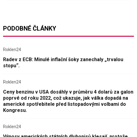
PODOBNÉ ČLÁNKY
Roklen24
Radev z ECB: Minulé inflační šoky zanechaly „trvalou
stopu“.
Roklen24
Ceny benzinu v USA dosáhly v průměru 4 dolarů za galon
poprvé od roku 2022, což ukazuje, jak válka dopadá na
americké spotřebitele před listopadovými volbami do
Kongresu.
Roklen24
Výnosy amerických státních dluhopisů klesají, protože