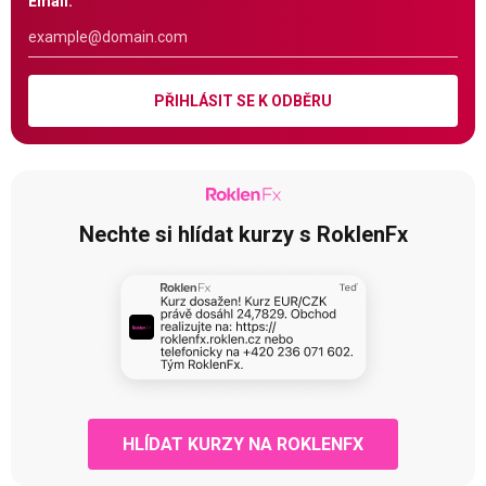
Email:
PŘIHLÁSIT SE K ODBĚRU
Nechte si hlídat kurzy s RoklenFx
HLÍDAT KURZY NA ROKLENFX