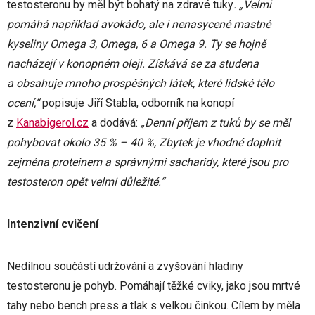
testosteronu by měl být bohatý na zdravé tuky
. „Velmi
pomáhá například avokádo, ale i nenasycené mastné
kyseliny Omega 3, Omega, 6 a Omega 9. Ty se hojně
nacházejí v konopném oleji. Získává se za studena
a obsahuje mnoho prospěšných látek, které lidské tělo
ocení,“
popisuje Jiří Stabla, odborník na konopí
z
Kanabigerol.cz
a dodává:
„Denní příjem z tuků by se měl
pohybovat okolo 35 % – 40 %, Zbytek je vhodné doplnit
zejména proteinem a správnými sacharidy, které jsou pro
testosteron opět velmi důležité.“
Intenzivní cvičení
Nedílnou součástí udržování a zvyšování hladiny
testosteronu je pohyb. Pomáhají těžké cviky, jako jsou mrtvé
tahy nebo bench press a tlak s velkou činkou. Cílem by měla