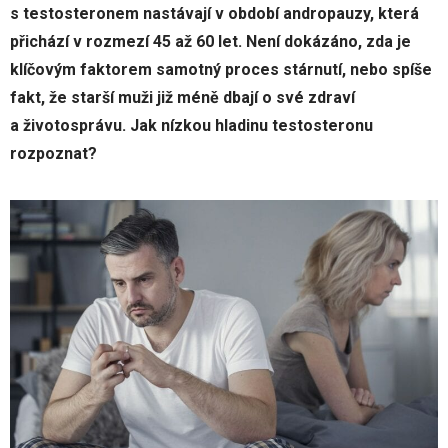
s testosteronem nastávají v období andropauzy, která
přichází v rozmezí 45 až 60 let. Není dokázáno, zda je
klíčovým faktorem samotný proces stárnutí, nebo spíše
fakt, že starší muži již méně dbají o své zdraví
a životosprávu. Jak nízkou hladinu testosteronu
rozpoznat?