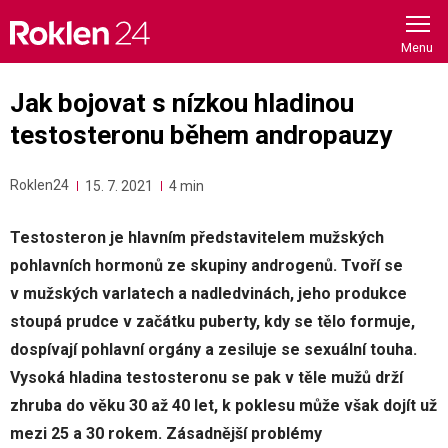
Skip
to
content
Jak bojovat s nízkou hladinou
testosteronu během andropauzy
Roklen24
15. 7. 2021
4 min
Testosteron je hlavním představitelem mužských
pohlavních hormonů ze skupiny androgenů. Tvoří se
v mužských varlatech a nadledvinách, jeho produkce
stoupá prudce v začátku puberty, kdy se tělo formuje,
dospívají pohlavní orgány a zesiluje se sexuální touha.
Vysoká hladina testosteronu se pak v těle mužů drží
zhruba do věku 30 až 40 let, k poklesu může však dojít už
mezi 25 a 30 rokem. Zásadnější problémy