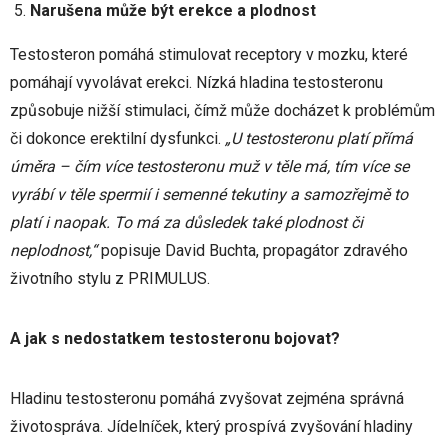
Narušena může být erekce a plodnost
Testosteron pomáhá stimulovat receptory v mozku, které
pomáhají vyvolávat erekci. Nízká hladina testosteronu
způsobuje nižší stimulaci, čímž může docházet k problémům
či dokonce erektilní dysfunkci.
„U testosteronu platí přímá
úměra – čím více testosteronu muž v těle má, tím více se
vyrábí v těle spermií i semenné tekutiny a samozřejmě to
platí i naopak. To má za důsledek také plodnost či
neplodnost,“
popisuje David Buchta, propagátor zdravého
životního stylu z PRIMULUS.
A jak s nedostatkem testosteronu bojovat?
Hladinu testosteronu pomáhá zvyšovat zejména správná
životospráva. Jídelníček, který prospívá zvyšování hladiny