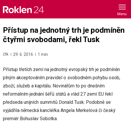
Skip
to
content
Přístup na jednotný trh je podmíněn
čtyřmi svobodami, řekl Tusk
čtk
29. 6. 2016
1 min
Přístup třetích zemí na jednotný evropský trh je podmíněn
plným akceptováním pravidel o svobodném pohybu osob,
zboží, služeb a kapitálu. Novinářům to po dnešním
neformálním jednání šéfů států a vlád 27 zemí EU řekl
předseda unijních summitů Donald Tusk. Podobně se
vyjádřila německá kancléřka Angela Merkelová či český
premiér Bohuslav Sobotka.