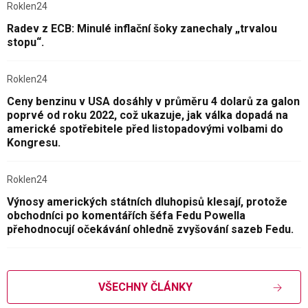
Roklen24
Radev z ECB: Minulé inflační šoky zanechaly „trvalou
stopu“.
Roklen24
Ceny benzinu v USA dosáhly v průměru 4 dolarů za galon
poprvé od roku 2022, což ukazuje, jak válka dopadá na
americké spotřebitele před listopadovými volbami do
Kongresu.
Roklen24
Výnosy amerických státních dluhopisů klesají, protože
obchodníci po komentářích šéfa Fedu Powella
přehodnocují očekávání ohledně zvyšování sazeb Fedu.
VŠECHNY ČLÁNKY