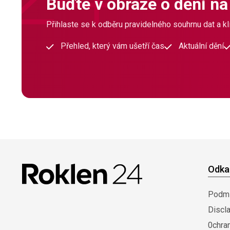
Buďte v obraze o dění na
Přihlaste se k odběru pravidelného souhrnu dat a klí
Přehled, který vám ušetří čas
Aktuální dění
Odka
Podmí
Discl
0chra