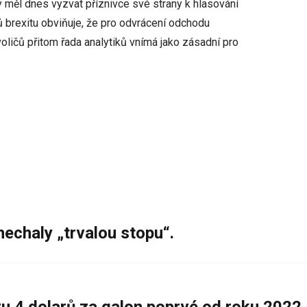
měl dnes vyzvat příznivce své strany k hlasování
ů brexitu obviňuje, že pro odvrácení odchodu
voličů přitom řada analytiků vnímá jako zásadní pro
nechaly „trvalou stopu“.