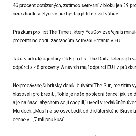
46 procent dotázaných, zatímco setrvání v bloku jen 39 p
nerozhodlo a čtyři se nechystají jít hlasovat vůbec.
Průzkum pro list The Times, který YouGov zveřejnila minul
procentního bodu zastáncům setrvání Británie v EU.
Také v anketě agentury ORB pro list The Daily Telegraph v
odpůrci s 48 procenty. A navrch mají odpůrci EU i v průzk
Nejprodávanější britský deník, bulvární The Sun, mezitím v
hlasovali pro brexit. „Tohle je naše poslední šance, jak s
a je na čase, abychom se jí chopili,“ uvedl v redakčním úv
Murdoch. „Musíme se osvobodit od diktátorského Bruselu,“ s
denně v 1,7 milionu kusů.