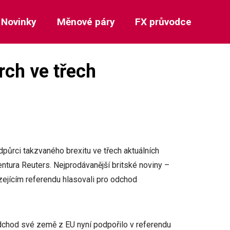
Novinky
Měnové páry
FX průvodce
rch ve třech
dpůrci takzvaného brexitu ve třech aktuálních
tura Reuters. Nejprodávanější britské noviny –
zejícím referendu hlasovali pro odchod
dchod své země z EU nyní podpořilo v referendu