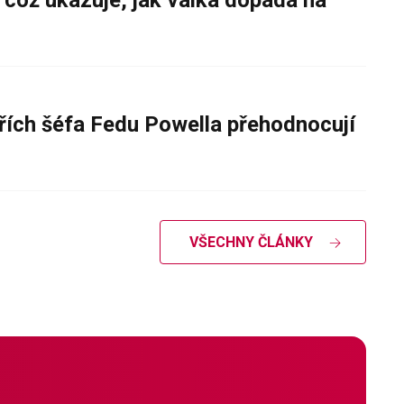
 což ukazuje, jak válka dopadá na
řích šéfa Fedu Powella přehodnocují
VŠECHNY ČLÁNKY