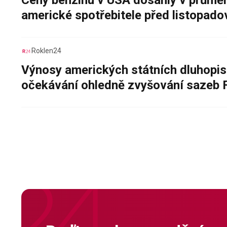
Ceny benzinu v USA dosáhly v průměru
americké spotřebitele před listopad
Roklen24
Výnosy amerických státních dluhopis
očekávání ohledně zvyšování sazeb 