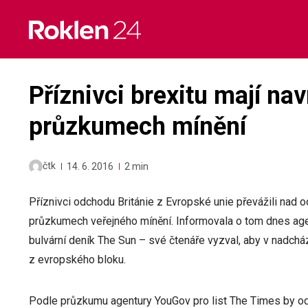
Skip
to
content
Příznivci brexitu mají nav
průzkumech mínění
čtk
14. 6. 2016
2 min
Příznivci odchodu Británie z Evropské unie převážili nad o
průzkumech veřejného mínění. Informovala o tom dnes agen
bulvární deník The Sun – své čtenáře vyzval, aby v nadchá
z evropského bloku.
Podle průzkumu agentury YouGov pro list The Times by o