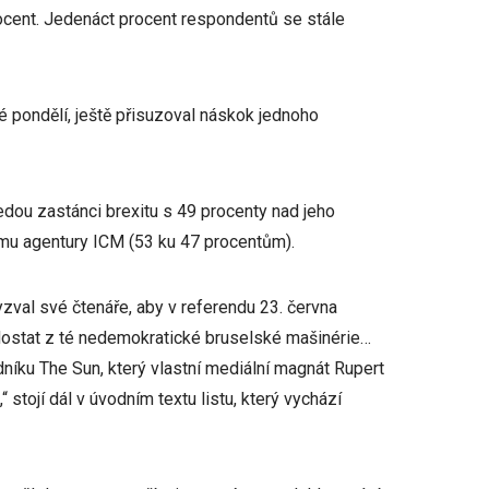
rocent. Jedenáct procent respondentů se stále
é pondělí, ještě přisuzoval náskok jednoho
edou zastánci brexitu s 49 procenty nad jeho
umu agentury ICM (53 ku 47 procentům).
yzval své čtenáře, aby v referendu 23. června
e dostat z té nedemokratické bruselské mašinérie…
odníku The Sun, který vlastní mediální magnát Rupert
tojí dál v úvodním textu listu, který vychází