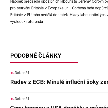
Naopak předseda opozičních labouristů Jeremy Corbyn by 
pro setrvání Británie v Evropské unii. Corbyna řada odpůrc
Británie z EU toho nedělá dostatek. Hlasy labouristických 
výsledek referenda.
PODOBNÉ ČLÁNKY
Roklen24
Radev z ECB: Minulé inflační šoky za
Roklen24