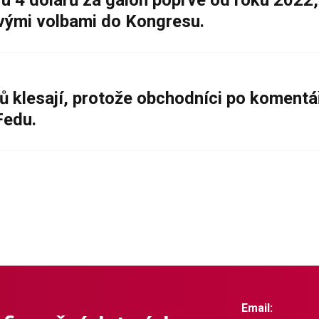
 4 dolarů za galon poprvé od roku 2022,
ovými volbami do Kongresu.
ů klesají, protože obchodníci po komentá
Fedu.
Email: