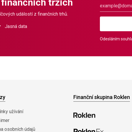
 finančních trzích
čových událostí z finančních trhů.
Jasná data
Odesláním souhla
zy
Finanční skupina Roklen
nky užívání
aimer
na osobních údajů