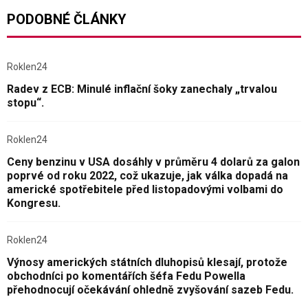
PODOBNÉ ČLÁNKY
Roklen24
Radev z ECB: Minulé inflační šoky zanechaly „trvalou
stopu“.
Roklen24
Ceny benzinu v USA dosáhly v průměru 4 dolarů za galon
poprvé od roku 2022, což ukazuje, jak válka dopadá na
americké spotřebitele před listopadovými volbami do
Kongresu.
Roklen24
Výnosy amerických státních dluhopisů klesají, protože
obchodníci po komentářích šéfa Fedu Powella
přehodnocují očekávání ohledně zvyšování sazeb Fedu.