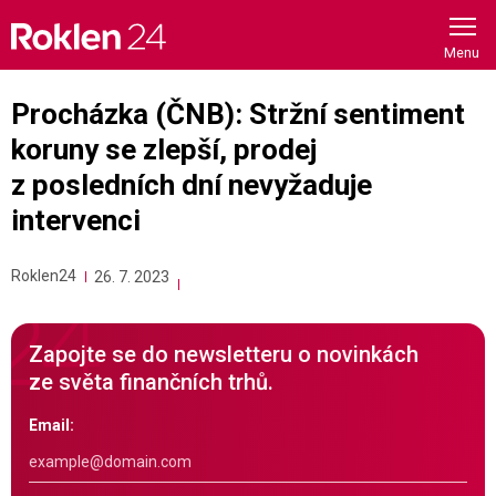
Skip
to
content
Procházka (ČNB): Stržní sentiment
koruny se zlepší, prodej
z posledních dní nevyžaduje
intervenci
Roklen24
26. 7. 2023
Zapojte se do newsletteru o novinkách
ze světa finančních trhů.
Email: