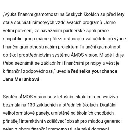
„Výuka finanční gramotnosti na českých školách se před lety
stala součástí rámcových vzdělávacích programů. Jsme
velmi potěšeni, že navázáním partnerské spolupráce
s inpublic group máme příležitost inspirovat učitele při výuce
finanční gramotnosti naším projektem Finanční gramotnost
do škol prostřednictvím systému ÁMOS vision. Mladé lidi je
třeba seznámit se základními finančními principy a vést je
k finanční zodpovědnosti,“ uvedla
ředitelka yourchance
Jana Merunková
.
Systém ÁMOS vision se v letošním školním roce využívá
bezmála na 130 základních a středních školách. Digitální
velkoformátové panely, umístěné na školních chodbách,
přinášejí interaktivní vzdělávací obsah pro mladou generaci
nejen z oboru finanční gramotnosti, ale také dopravní