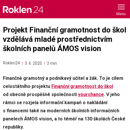
Skip
to
content
Projekt Finanční gramotnost do škol
vzdělává mladé prostřednictvím
školních panelů ÁMOS vision
Roklen24
3. 6. 2020
3 min
Finančně gramotný a podnikavý učitel a žák. To je cílem
celostátního projektu
Finanční gramotnost do škol
od obecně prospěšné společnosti
yourchance
. V jeho
rámci se rozjela informační kampaň o nakládání
s financemi také na moderních školních informačních
panelech ÁMOS vision, a to téměř na 130 školách České
republiky.