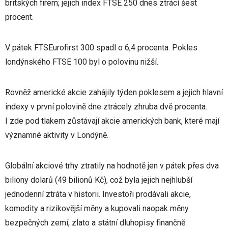
britských firem; jejich index FTSE 250 dnes ztrácí šest
procent.
V pátek FTSEurofirst 300 spadl o 6,4 procenta. Pokles
londýnského FTSE 100 byl o polovinu nižší.
Rovněž americké akcie zahájily týden poklesem a jejich hlavní
indexy v první polovině dne ztrácely zhruba dvě procenta.
I zde pod tlakem zůstávají akcie amerických bank, které mají
významné aktivity v Londýně.
Globální akciové trhy ztratily na hodnotě jen v pátek přes dva
biliony dolarů (49 bilionů Kč), což byla jejich nejhlubší
jednodenní ztráta v historii. Investoři prodávali akcie,
komodity a rizikovější měny a kupovali naopak měny
bezpečných zemí, zlato a státní dluhopisy finančně