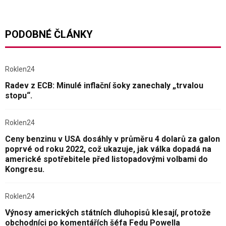
PODOBNÉ ČLÁNKY
Roklen24
Radev z ECB: Minulé inflační šoky zanechaly „trvalou
stopu“.
Roklen24
Ceny benzinu v USA dosáhly v průměru 4 dolarů za galon
poprvé od roku 2022, což ukazuje, jak válka dopadá na
americké spotřebitele před listopadovými volbami do
Kongresu.
Roklen24
Výnosy amerických státních dluhopisů klesají, protože
obchodníci po komentářích šéfa Fedu Powella