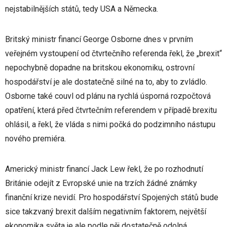
nejstabilnějších států, tedy USA a Německa.
Britský ministr financí George Osborne dnes v prvním
veřejném vystoupení od čtvrtečního referenda řekl, že „brexit“
nepochybně dopadne na britskou ekonomiku, ostrovní
hospodářství je ale dostatečně silné na to, aby to zvládlo.
Osborne také couvl od plánu na rychlá úsporná rozpočtová
opatření, která před čtvrtečním referendem v případě brexitu
ohlásil, a řekl, že vláda s nimi počká do podzimního nástupu
nového premiéra.
Americký ministr financí Jack Lew řekl, že po rozhodnutí
Británie odejít z Evropské unie na trzích žádné známky
finanční krize nevidí. Pro hospodářství Spojených států bude
sice takzvaný brexit dalším negativním faktorem, největší
ekonomika světa je ale podle něj dostatečně odolná.