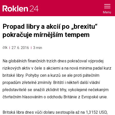
Skip
to
content
Propad libry a akcií po „brexitu“
pokračuje mírnějším tempem
čtk
27. 6. 2016
3 min
Na globálních finančních trzích dnes pokračoval výprodej
rizikových aktiv v čele s akciemi a na nová minima padal kurz
britské libry. Pohyby cen a kurzů se ale proti pátečním
propadům zřetelně zmírnily. Britští i někteří další vládní
představitelé se snažili zklidnit trhy, vykolejené nečekaným
čtvrtečním hlasováním o odchodu Británie z Evropské unie.
Britská libra dnes vůči dolaru sestoupila až na 1,3152 USD,