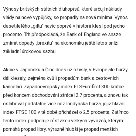
Výnosy britských státních dluhopisů, které určují náklady
vlády na nové výpůjčky, se propadly na nová minima. Výnos
desetiletého „giltu“ navíc poprvé v historii klesl pod jedno
procento. Trh předpokládá, že Bank of England ve snaze
zmírnit dopady „brexitu“ na ekonomiku ještě letos sníží
základní úrokovou sazbu.
Akcie v Japonsku a Číně dnes už oživily, v Evropě ale burzy
dál klesaly, zejména kvůli propadům bank a cestovních
kanceláři. Západoevropský index FTSEurofirst 300 krátce
před koncem obchodování ztrácel 2,7 procenta, a znovu tak
oslaboval podstatně více než londýnská burza, jejíž hlavní
index FTSE 100 v té době přicházel o 2,5 procenta. Zatímco
tento index podporuje růst akcií velkých vývozců, kterým
pomáhá propad libry, výrazně hlubší je propad menších