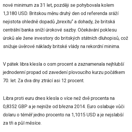
nové minimum za 31 let, později se pohybovala kolem
1,3180 USD. Britskou měnu druhý den od referenda sráží
nejistota ohledně dopadů „brexitu“ a dohady, že britská
centrální banka sníží úrokové sazby. Očekávání poklesu
úroků ale žene investory do britských státních dluhopisů, což
snižuje úvěrové náklady britské vlády na rekordní minima.
V pátek libra klesla o osm procent a zaznamenala nejhlubší
jednodenní propad od zavedení plovoucího kurzu počátkem
70. let. Za dva dny ztrácí asi 12 procent.
Libra proti euru dnes klesla o více než dvě procenta na
0,8352 GBP a je nejníže od března 2014. Euro oslabuje vůči
dolaru o téměř jedno procento na 1,1015 USD a je nejslabší
za tři a půl měsíce.