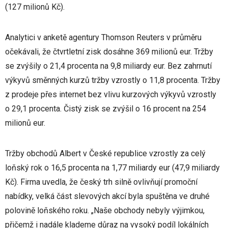
(127 milionů Kč).
Analytici v anketě agentury Thomson Reuters v průměru
očekávali, že čtvrtletní zisk dosáhne 369 milionů eur. Tržby
se zvýšily o 21,4 procenta na 9,8 miliardy eur. Bez zahrnutí
výkyvů směnných kurzů tržby vzrostly o 11,8 procenta. Tržby
z prodeje přes internet bez vlivu kurzových výkyvů vzrostly
o 29,1 procenta. Čistý zisk se zvýšil o 16 procent na 254
milionů eur.
Tržby obchodů Albert v České republice vzrostly za celý
loňský rok o 16,5 procenta na 1,77 miliardy eur (47,9 miliardy
Kč). Firma uvedla, že český trh silně ovlivňují promoční
nabídky, velká část slevových akcí byla spuštěna ve druhé
polovině loňského roku. „Naše obchody nebyly výjimkou,
přičemž i nadále klademe důraz na vysoký podíl lokálních