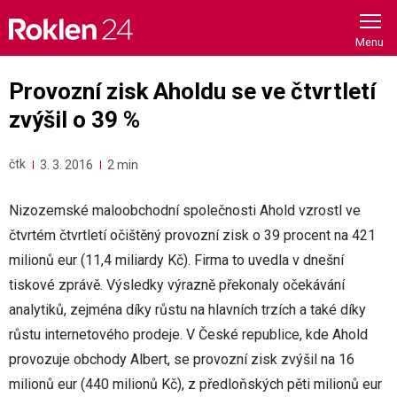
Skip
to
content
Provozní zisk Aholdu se ve čtvrtletí
zvýšil o 39 %
čtk
3. 3. 2016
2 min
Nizozemské maloobchodní společnosti Ahold vzrostl ve
čtvrtém čtvrtletí očištěný provozní zisk o 39 procent na 421
milionů eur (11,4 miliardy Kč). Firma to uvedla v dnešní
tiskové zprávě. Výsledky výrazně překonaly očekávání
analytiků, zejména díky růstu na hlavních trzích a také díky
růstu internetového prodeje. V České republice, kde Ahold
provozuje obchody Albert, se provozní zisk zvýšil na 16
milionů eur (440 milionů Kč), z předloňských pěti milionů eur