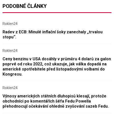
PODOBNÉ ČLÁNKY
Roklen24
Radev z ECB: Minulé inflační šoky zanechaly „trvalou
stopu“.
Roklen24
Ceny benzinu v USA dosáhly v průměru 4 dolarů za galon
poprvé od roku 2022, což ukazuje, jak válka dopadá na
americké spotřebitele před listopadovými volbami do
Kongresu.
Roklen24
Výnosy amerických státních dluhopisů klesají, protože
obchodníci po komentářích šéfa Fedu Powella
přehodnocují očekávání ohledně zvyšování sazeb Fedu.