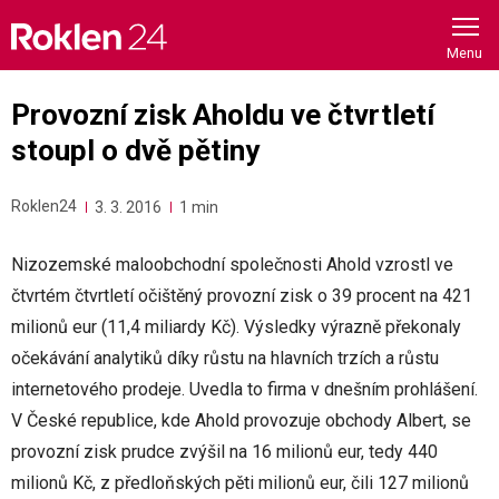
Skip
to
content
Provozní zisk Aholdu ve čtvrtletí
stoupl o dvě pětiny
Roklen24
3. 3. 2016
1 min
Nizozemské maloobchodní společnosti Ahold vzrostl ve
čtvrtém čtvrtletí očištěný provozní zisk o 39 procent na 421
milionů eur (11,4 miliardy Kč). Výsledky výrazně překonaly
očekávání analytiků díky růstu na hlavních trzích a růstu
internetového prodeje. Uvedla to firma v dnešním prohlášení.
V České republice, kde Ahold provozuje obchody Albert, se
provozní zisk prudce zvýšil na 16 milionů eur, tedy 440
milionů Kč, z předloňských pěti milionů eur, čili 127 milionů