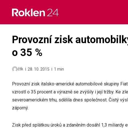
Skip
to
content
Provozní zisk automobilky
o 35 %
čtk
28. 10. 2015
1 min
Provozní zisk italsko-americké automobilové skupiny Fiat 
vzrostl o 35 procent a výrazně se zvýšily i její tržby. Ke
severoamerickém trhu, sdělila dnes společnost. Čistý výs
záporný.
Zisk před splátkou úroků a zdaněním dosáhl 1,3 miliardy e