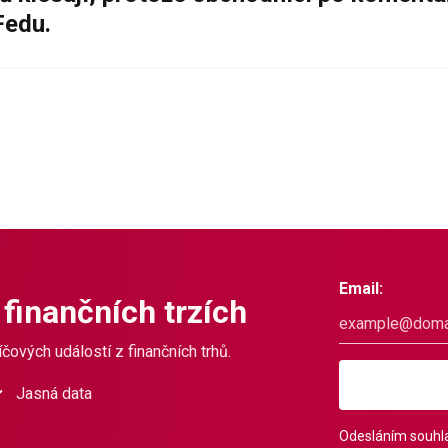
Fedu.
Email:
 finančních trzích
čových událostí z finančních trhů.
Jasná data
Odesláním souhla