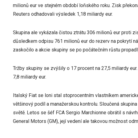
milionů eur ve stejném období loňského roku. Zisk překonal
Reuters odhadovali výsledek 1,18 miliardy eur.
Skupina ale vykázala čistou ztrátu 306 milionů eur proti z
důsledkem odpisu 761 milionů eur do rezerv na pokrytí ná
zaskočilo a akcie skupiny se po počátečním růstu propadly
Tržby skupiny se zvýšily o 17 procent na 27,5 miliardy eur. J
7,8 miliardy eur.
Italský Fiat se loni stal stoprocentním vlastníkem americk
většinový podíl a manažerskou kontrolu. Sloučená skupin
světě. Letos se šéf FCA Sergio Marchionne obrátil s návr
General Motors (GM), její vedení ale takovou možnost odmí