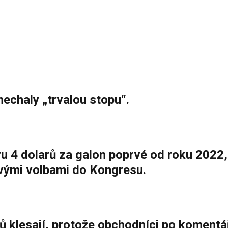
nechaly „trvalou stopu“.
 4 dolarů za galon poprvé od roku 2022,
ovými volbami do Kongresu.
ů klesají, protože obchodníci po komentá