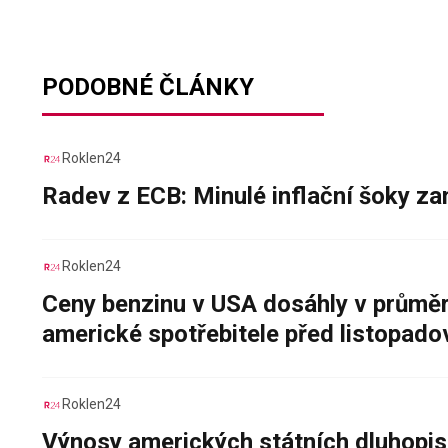
PODOBNÉ ČLÁNKY
Roklen24
Radev z ECB: Minulé inflační šoky za
Roklen24
Ceny benzinu v USA dosáhly v průměru
americké spotřebitele před listopad
Roklen24
Výnosy amerických státních dluhopis