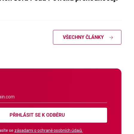
VŠECHNY ČLÁNKY
PŘIHLÁSIT SE K ODBĚRU
síte se
zásadami o ochraně osobních údajů.