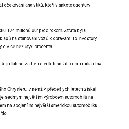
 očekávání analytiků, kteří v anketě agentury
isku 174 milionů eur před rokem. Ztráta byla
kladů na stahování vozů k opravám. To investory
 o více než čtyři procenta.
ejí dluh se za třetí čtvrtletí snížil o osm miliard na
ého Chrysleru, v němž v předešlých letech získal
a je sedmým největším výrobcem automobilů na
hem na spojení na největší americkou automobilku
tlo.