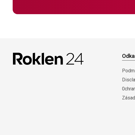
Odka
Podmí
Discl
0chra
Zásad