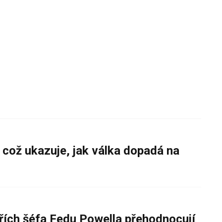
 což ukazuje, jak válka dopadá na
řích šéfa Fedu Powella přehodnocují