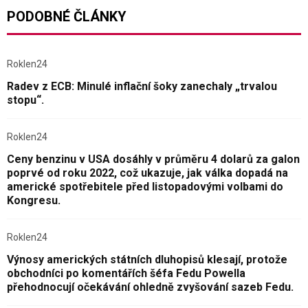
PODOBNÉ ČLÁNKY
Roklen24
Radev z ECB: Minulé inflační šoky zanechaly „trvalou
stopu“.
Roklen24
Ceny benzinu v USA dosáhly v průměru 4 dolarů za galon
poprvé od roku 2022, což ukazuje, jak válka dopadá na
americké spotřebitele před listopadovými volbami do
Kongresu.
Roklen24
Výnosy amerických státních dluhopisů klesají, protože
obchodníci po komentářích šéfa Fedu Powella
přehodnocují očekávání ohledně zvyšování sazeb Fedu.