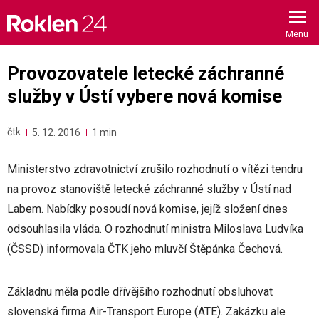
Skip
to
content
Provozovatele letecké záchranné
služby v Ústí vybere nová komise
čtk
5. 12. 2016
1 min
Ministerstvo zdravotnictví zrušilo rozhodnutí o vítězi tendru
na provoz stanoviště letecké záchranné služby v Ústí nad
Labem. Nabídky posoudí nová komise, jejíž složení dnes
odsouhlasila vláda. O rozhodnutí ministra Miloslava Ludvíka
(ČSSD) informovala ČTK jeho mluvčí Štěpánka Čechová.
Základnu měla podle dřívějšího rozhodnutí obsluhovat
slovenská firma Air-Transport Europe (ATE). Zakázku ale